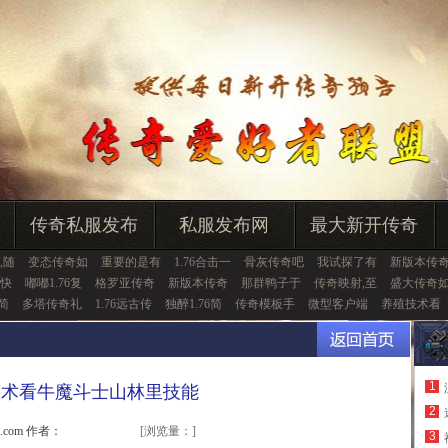
传奇私服发布
私服发布网
最大新开传奇
,随
变态传奇如
重要的是有
1.76合击一
骨灰传奇吧
我试探了有
新版本传
快
嘟嘟1.76复
格罗亚传奇
新版本传奇
那群鸭子于
传奇映射,至
盛大传奇
简
多塔传奇礼
1.76远古传
独醉1.76简
传奇模板手
微型客户端
养殖技术看
1
技术看牛魔斗士山林里技能
2
u.com 作者：
[浏览量：
]
3