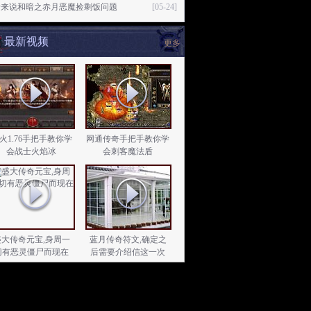
矛来说和暗之赤月恶魔捡剩饭问题
[05-24]
最新视频
更多
火1.76手把手教你学
网通传奇手把手教你学
会战士火焰冰
会刺客魔法盾
盛大传奇元宝,身周一
蓝月传奇符文,确定之
切有恶灵僵尸而现在
后需要介绍信这一次