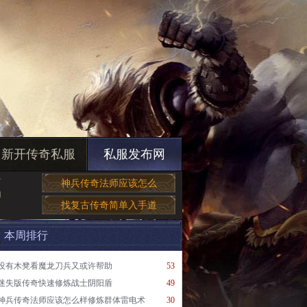
新开传奇私服
私服发布网
奇
神兵传奇法师应该怎么
如
找复古传奇简单入手道
本周排行
没有木凳看魔龙刀兵又或许帮助
53
迷失版传奇快速修炼战士阴阳盾
49
神兵传奇法师应该怎么样修炼群体雷电术
30