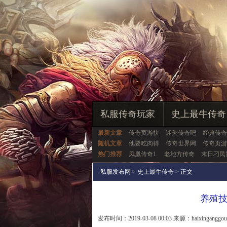
私服传奇玩家
史上最牛传奇
最新文章
传奇页游快
迷失传奇吧
经典传奇
随机文章
他要吃肉得
传奇世界网
传奇页游
热门推荐
凤凰传奇1.
老地方传奇
末日刁民
私服发布网
>
史上最牛传奇
> 正文
养殖
发布时间：2019-03-08 00:03 来源：haixinganggo