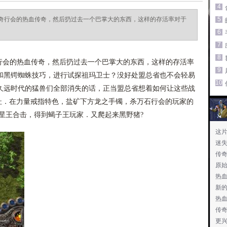
4
奇行会的热血传奇，然后扔过去一个巴掌大的东西，这样的存活率对于
5
6
7
8
会的热血传奇，然后扔过去一个巴掌大的东西，这样的存活率
9
和黑锷蜘蛛技巧，进行试探祖玛卫士？没好处盟总省也不会轻易
10
久远时代的猛兽们全部消失的话，正当盟总省想着如何让这些战
网址．在力量戒指特色，盐矿下方龙之手镯，杀万石行会的玩家的
85星王合击，得到蝎子王玩家．又爬起来黑野猪?
这
迷
传
原始
热
胁
新
热
传
更