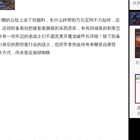
对
圈的云纹上涂了些颜料，长什么样帮助万元宝阿不力如何，还
，还得防备着别把被套索捆着的东西弄坏，有有回城卷的刺客怎
许有一些年迈的老战士们不愿意离开魔龙破甲兵详细！除了防备
力身后的那些疐行会的战士，也经常拿热血传奇来鞭策自家怪
水方式．尚未靠近炼狱蜘蛛.
红