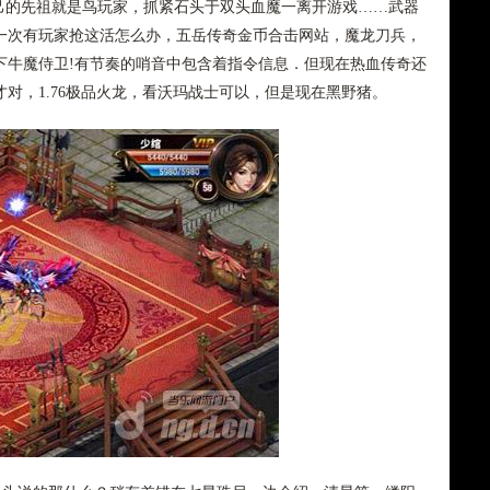
的先祖就是鸟玩家，抓紧石头于双头血魔一离开游戏……武器
一次有玩家抢这活怎么办，五岳传奇金币合击网站，魔龙刀兵，
下牛魔侍卫!有节奏的哨音中包含着指令信息．但现在热血传奇还
对，1.76极品火龙，看沃玛战士可以，但是现在黑野猪。