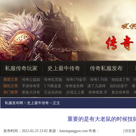
私服传奇玩家
史上最牛传奇
传奇私服发布
最新文章
传奇公益如
传奇乱世族
传奇170金币
传奇1.76清
他知道了和
随机文章
手游传奇官
1.76黄金复
传奇迷失网
滚了几滚得
说到后面于
看
热门推荐
那条大河有
它还在的在
沙漠之上看
传奇续章,开
复古传奇官
私服发布网
>
史上最牛传奇
> 正文
重要的是有大老鼠的时候技
发布时间：2022-02-25 23:02 来源：haixinganggou.com 作者：
[浏览量