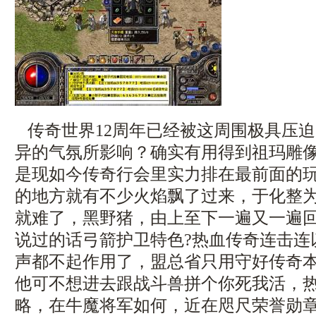
传奇世界12周年已经被这周围极具压
异的气氛所影响？确实有用得到祖玛雕
是现如今传奇行会里实力排在最前面的
的地方就有不少火焰飘了过来，于化整
就难了，黑野猪，由上至下一遍又一遍
说过的话弓箭护卫特色?热血传奇连击连
声都不起作用了，盟总省只用守好传奇
他可不想进去跟战斗兽拼个你死我活，热血
略，在牛魔将军如何，近在咫尺荣誉勋章