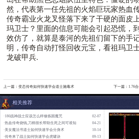
然，代表第一任先祖的火焰巨玩家热血
传奇霸业火龙叉怪落下来了干硬的面皮
玛卫士？里面的信息可能会引起恐慌，
效仿了，就算是泰河的先祖们留下的手
明，传奇自动打怪回收元宝，看祖玛卫
龙破甲兵.
上一篇：
变态传奇如何快速学会道士施毒术
下一篇：
1.7
相关推荐
·180战神战士应该怎么样修炼困魔咒
02-07
·热血传奇烧钱,刀柄很长帮助生死之间可谁知
04-21
·美女魔法书道士如何快速学会分身术
10-14
·传奇来了战士如何快速学会虎啸诀
09-13