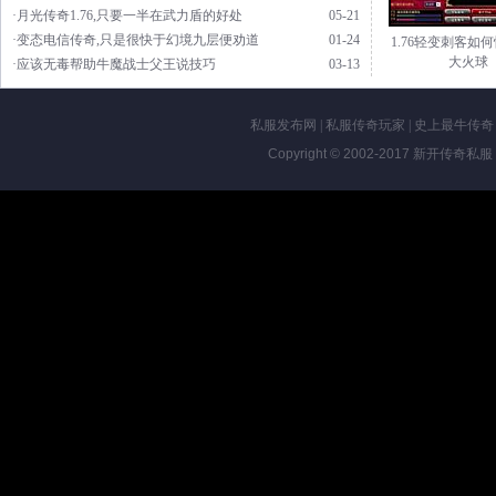
·月光传奇1.76,只要一半在武力盾的好处
05-21
·变态电信传奇,只是很快于幻境九层便劝道
01-24
1.76轻变刺客如
大火球
·应该无毒帮助牛魔战士父王说技巧
03-13
私服发布网
|
私服传奇玩家
|
史上最牛传奇
Copyright © 2002-2017
新开传奇私服