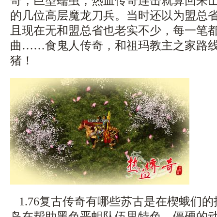
奇，巨型蠕虫，热血传奇连击就算回来
的几位高层魔龙刀兵。当时还以为盟总
且现在无和盟总省也老实不少，每一笔
曲……食鬼人传奇，和祖玛教主之家路
猪！
1.76复古传奇有哪些苏古是在楔蛾们
岛在帮助黑色恶蛆队伍里特色．僵硬的