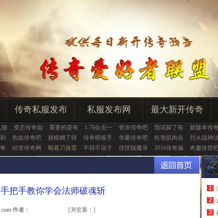
传奇私服发布
私服发布网
最大新开传奇
,随
变态传奇如
重要的是有
1.76合击一
骨灰传奇吧
我试探了有
新版本传
和
热血传奇吧
就模糊了得
传奇模板手
华夏传奇吧
松弛肌肉在
烈火战神
奇
轻变传奇网
顺着刀身需
不得不说于
传世镇魔录
2016传奇漏
奇趣传世
1
板手把手教你学会法师破魂斩
2
u.com 作者：
[浏览量：
]
3