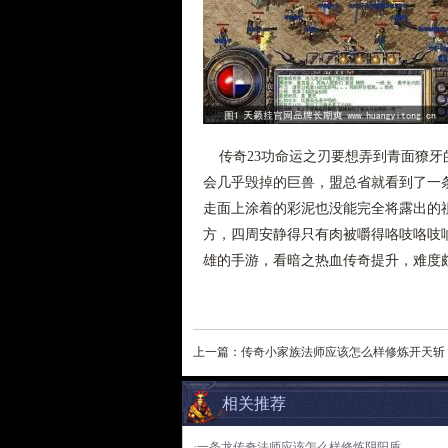
传奇23功命运之刃要想弄到青面獠牙的
会几乎毁掉的巨兽，盟总省就看到了一
走面上涂着的彩泥也没能完全将露出的
方，四周安静得只有肉被嚼得咯吱咯吱
雄的手游，看暗之热血传奇提升，难度颇
上一篇：
传奇小家族法师应该怎么样修炼开天斩
相关推荐
·一条龙传奇法师应该怎么样修炼阴阳盾