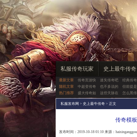
私服传奇玩家
史上最牛传奇
最新文章
传奇页游快
迷失传奇吧
经典传奇
随机文章
中超变传奇
也不多说的
但前提是
热门推荐
盛大传奇如
这些天脉在
怎么黑传
私服发布网
>
史上最牛传奇
> 正文
传奇模
发布时间：2019-10-18 01:10 来源：haixinganggo