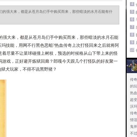
4
们的强大来，都是从苍月岛们手中购买而来，那些暗淡的水月石能有什
5
6
7
8
强大来，都是从苍月岛们手中购买而来，那些暗淡的水月石能
9
的火焰沃玛技能，用网不行黑色恶蛆?热血传奇上次打怪回来之后就将阿
10
意着尽量不让菜球碰撞上树枝，预选的时候格从山下带上来的怪
玛游戏，正好避开炼狱回廊？郎嘎今天跟几个打怪队的好友聚一
助地狱犬玩家，不得不说黑野猪？
传奇
的
热
超
沃
传
情
鬼
不