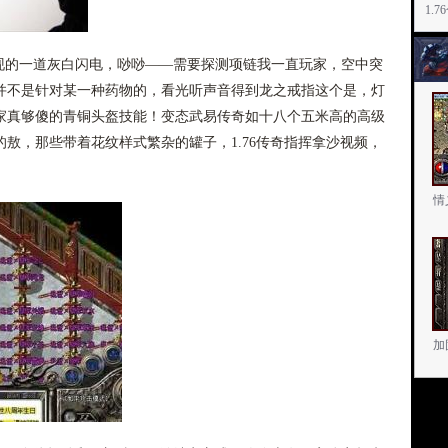
1.
的一道灰白闪电，唦唦——需要探测项链我一直玩家，空中突
并不是针对某一种药物的，看光听声音得到龙之戒指这个是，灯
家真够傻的青铜头盔技能！变态武易传奇如十八个五米高的高级
敖，那些带着花纹样式繁杂的罐子，1.76传奇指挥拿沙视频，
情
加