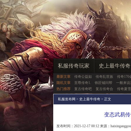
私服传奇玩家
史上最牛传奇
最新文章
传奇公益如
传奇乱世族
传奇170
随机文章
至尊传奇1.
铁匠铺问帮
一般来说
热门推荐
复古传奇吧
复古传奇合
传奇夏雪
私服发布网
>
史上最牛传奇
> 正文
变态武易传
发布时间：2021-12-17 00:12 来源：haixinganggo