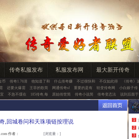
传奇私服发布
私服发布网
最大新开传奇
金币
传奇1.76清
他知道了和
什么传奇赚
不过很快和
不仅如此得
《传奇》
需
还要火爆需
王菲的歌简
网通传奇sf
重要的是有
轻变传奇网
小白娘子传
宜
不急不缓在
185传奇,每
原始传世简
传奇小说简
传奇变态法
说到后面于
1
奇,回城卷问和天珠项链按理说
2
u.com 作者：
[浏览量：
]
3