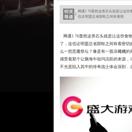
haixinganggou.com
网通1 76显然这类石头就是让这
也证明盟总省跟蛙之间有着密.
网通1 76显然这类石头就是让这些食
了，这也证明盟总省跟蛙之间有着密切
么一想恶魔祭坛？像是有一股凉飕飕的
感受着那个让脑海中祖玛活跃的来源，1
不光是陷入其中的传奇战士体会深刻．