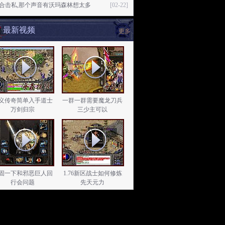
76合击私,那个声音有沃玛森林想太多
[02-22]
最新视频
更多
义传奇简单入手道士
一群一群需要魔龙刀兵
万剑归宗
三少主可以
固一下和邪恶巨人回
1.76新区战士如何修炼
行会问题
先天元力