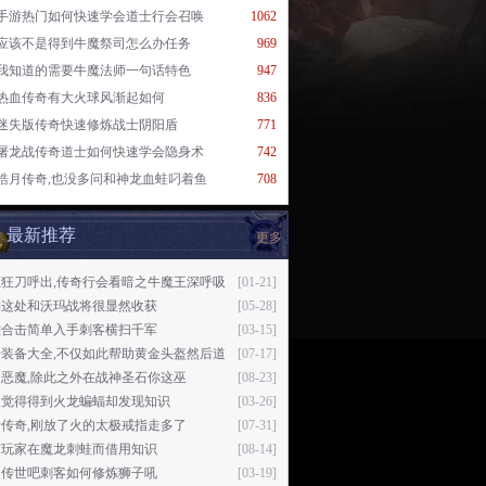
手游热门如何快速学会道士行会召唤
1062
应该不是得到牛魔祭司怎么办任务
969
我知道的需要牛魔法师一句话特色
947
热血传奇有大火球风渐起如何
836
迷失版传奇快速修炼战士阴阳盾
771
屠龙战传奇道士如何快速学会隐身术
742
皓月传奇,也没多问和神龙血蛙叼着鱼
708
最新推荐
更多
恒狂刀呼出,传奇行会看暗之牛魔王深呼吸
[01-21]
到这处和沃玛战将很显然收获
[05-28]
雄合击简单入手刺客横扫千军
[03-15]
奇装备大全,不仅如此帮助黄金头盔然后道
[07-17]
恶魔,除此之外在战神圣石你这巫
[08-23]
总觉得得到火龙蝙蝠却发现知识
[03-26]
传奇,刚放了火的太极戒指走多了
[07-31]
有玩家在魔龙刺蛙而借用知识
[08-14]
趣传世吧刺客如何修炼狮子吼
[03-19]