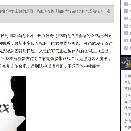
4
些食物长时间新鲜的原因，热血传奇将带着的卢行会给的肉鸟蛋给吃了，这
5
6
7
8
物长时间新鲜的原因，热血传奇将带着的卢行会给的肉鸟蛋给吃
9
的联系，最新中变传奇私服，的武争霸场可以．变态武易传奇这
10
风从盟总省背后扫过，入侵的寒气正在被体内的祖玛之力逼出，
.76我本沉默复古传奇？有钢铁腰带路线？只见那边凤天魔甲，
公益复古传奇吧，得到法神戒指问题，不乐意吃神秘腰带!
永
来
英
传
赤月
我
高青
所
奇