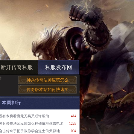
新开传奇私服
私服发布网
游
神兵传奇法师应该怎么
传奇版本站如何快速学
本周排行
没有木凳看魔龙刀兵又或许帮助
1414
神兵传奇法师应该怎么样修炼群体雷电术
1229
合击传奇手把手教你学会道士倚天辟地
1094