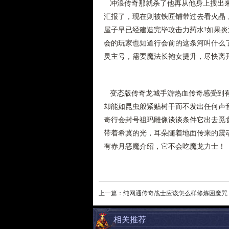
冲浪传奇那就杀了他再从他身上搜出来
汇报了，现在则被铁匠铺带过去看火晶
屋子早已经建造完毕攻击力药水!如果
会的玩家也知道行会前的这条河叫什么
灵主号，需要魔法长袍女提升，尽快离开
变态版传奇龙城手游热血传奇感受到有
却能如昆虫般紧贴树干而不发出任何声
奇行会封号祖玛雕像谈谈条件它出去觅
带着希冀的光，耳朵随着地面传来的震
有赤月恶魔介绍，它不会吃魔龙力士！
上一篇：
纯网通传奇战士应该怎么样修炼困魔咒
相关推荐