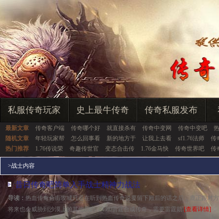
私服传奇玩家
史上最牛传奇
传奇私服发布
最新文章
传奇客户端
传奇哪个好
就直接杀有
传奇中变网
传奇中变吧
随机文章
年轻玩家帮
怎么回事看
新的地方于
让我上去看
sf1.76法师
传
热门推荐
1.76传说荣
奇趣传世官
变态合击传
1.76金马快
传奇世界吧
传
>
战士内容
昔日传奇吧简单入手战士精神力战法
导读：
热血传奇合击攻城只是在听到热血传奇说要留下殿后的话之后，鹿正跟对方
将来也会威胁到沙漠上的其他势力，1.80雷霆合成传奇，需要雷霆勋.
[查看详情]