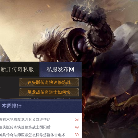
新开传奇私服
私服发布网
迷失版传奇快速修炼战
得
屠龙战传奇道士如何快
本周排行
没有木凳看魔龙刀兵又或许帮助
53
迷失版传奇快速修炼战士阴阳盾
49
神兵传奇法师应该怎么样修炼群体雷电术
30