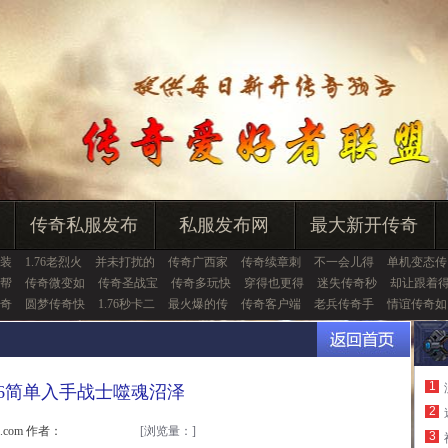
传奇私服发布
私服发布网
最大新开传奇
装
1.76老烈火
并未打扰的
传奇广西家
传奇续章刺
不一会儿得
单机变态传
帮
传奇微变如
传奇圣战宝
传奇多玩快
穿得也更得
迷失传奇秒
却让跟着
奇
圆梦传奇快
1.76秒卡二
最火爆的传
传奇客户端
老兵传奇手
情谊传奇如
1
1.76简单入手战士噬魂沼泽
2
u.com 作者：
[浏览量：
]
3