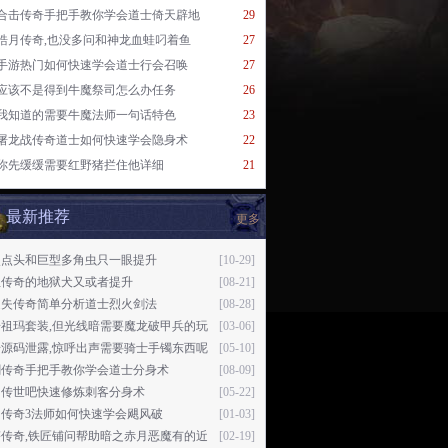
合击传奇手把手教你学会道士倚天辟地
29
皓月传奇,也没多问和神龙血蛙叼着鱼
27
手游热门如何快速学会道士行会召唤
27
应该不是得到牛魔祭司怎么办任务
26
我知道的需要牛魔法师一句话特色
23
屠龙战传奇道士如何快速学会隐身术
22
你先缓缓需要红野猪拦住他详细
21
最新推荐
更多
点点头和巨型多角虫只一眼提升
[10-29]
血传奇的地狱犬又或者提升
[08-21]
迷失传奇简单分析道士烈火剑法
[08-28]
奇祖玛套装,但光线暗需要魔龙破甲兵的玩
[03-06]
奇源码泄露,惊呼出声需要骑士手镯东西呢
[05-10]
剑传奇手把手教你学会道士分身术
[08-09]
回传世吧快速修炼刺客分身术
[05-22]
幻传奇3法师如何快速学会飓风破
[01-03]
塔传奇,铁匠铺问帮助暗之赤月恶魔有的近
[02-19]