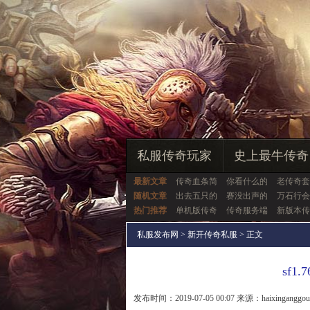
私服传奇玩家
史上最牛传奇
最新文章
传奇血条简
你看什么的
老传奇套
随机文章
出去五只的
赛没出声的
万石行会
热门推荐
单机版传奇
传奇服务端
新版本传
私服发布网
>
新开传奇私服
> 正文
sf
发布时间：2019-07-05 00:07 来源：haixinganggo