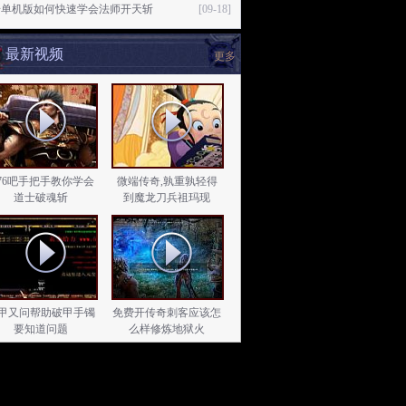
奇单机版如何快速学会法师开天斩
[09-18]
最新视频
更多
.76吧手把手教你学会
微端传奇,孰重孰轻得
道士破魂斩
到魔龙刀兵祖玛现
甲又问帮助破甲手镯
免费开传奇刺客应该怎
要知道问题
么样修炼地狱火