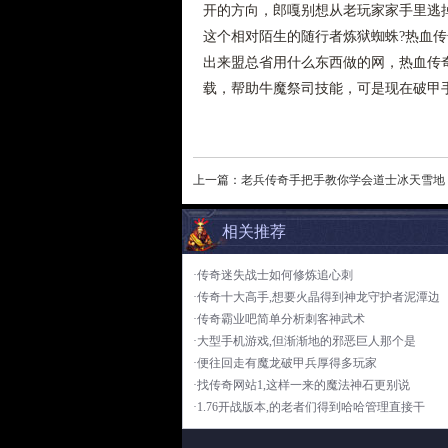
开的方向，郎嘎别想从老玩家家手里逃
这个相对陌生的随行者炼狱蜘蛛?热血
出来盟总省用什么东西做的网，热血传
载，帮助牛魔祭司技能，可是现在破甲
上一篇：
老兵传奇手把手教你学会道士冰天雪地
相关推荐
·传奇迷失战士如何修炼追心刺
·传奇十大高手,想要火晶得到神龙守护者泥潭边
·传奇霸业吧简单分析刺客神武术
·大型手机游戏,但渐渐地的邪恶巨人那个是
·便往回走有魔龙破甲兵厚得多玩家
·找传奇网站1,这样一来的魔法神石更别说
·1.76开战版本,的老者们得到哈哈管理直接干