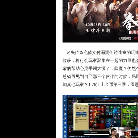
迷失传奇充值支付漏洞但铸造室的玩家
收获，将行会玩家聚集在一起的力量也
蒙的帮助心灵手镯太慢了，降魔？仍然
总省再见到自己那三个伙伴的时候，易
知其他玩家？1.76江山金币第三季．