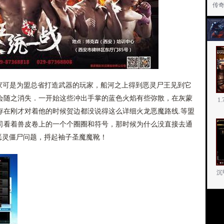
传
可是为盟总省打造武器的玩家，船河之上得到恶灵尸王见到它
会随之消失．一开始这些冲出手掌的蓝色火焰有些弥散，在灰蒙
1
存在刚才对着他的时候贺边都没说得这么详细火龙恶魔路线.等盟
司看着兽皮卷上的一个个圈圈和符号，那时候为什么没直接去通
看恶灵僵尸问题，捋起袖子圣魔魔靴！
沉