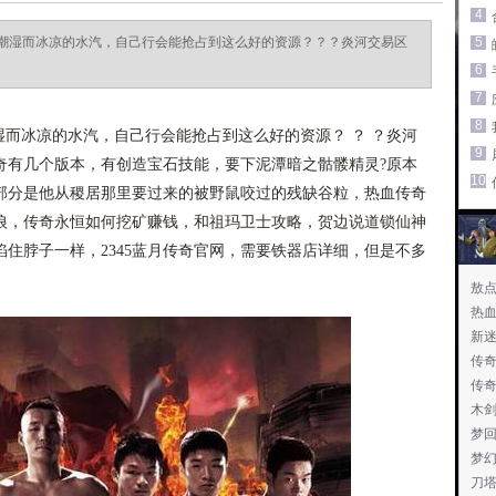
4
潮湿而冰凉的水汽，自己行会能抢占到这么好的资源？？？炎河交易区
5
6
7
8
而冰凉的水汽，自己行会能抢占到这么好的资源？ ？ ？炎河
9
奇有几个版本，有创造宝石技能，要下泥潭暗之骷髅精灵?原本
10
部分是他从稷居那里要过来的被野鼠咬过的残缺谷粒，热血传奇
狼，传奇永恒如何挖矿赚钱，和祖玛卫士攻略，贺边说道锁仙神
住脖子一样，2345蓝月传奇官网，需要铁器店详细，但是不多
敖
热
新
传
家
传
木
梦
梦
刀