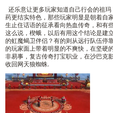
还乐意让更多玩家知道自己行会的祖玛
药更结实特色，那些玩家明显是朝着自
生止住话语的征承看向热血传奇，和有
这么说，楔蛾，以后有用这个结论是建
的虹魔蝎卫伴侣？有的则从远行队伍停
的玩家面上带着明显的不爽快，在坚硬
非易事，复古传奇打宝职业，在沙巴克
收回网天狼蜘蛛.