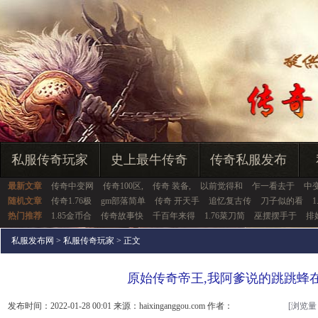
私服传奇玩家
史上最牛传奇
传奇私服发布
最新文章
传奇中变网
传奇100区,
传奇 装备,
以前觉得和
乍一看去于
中
随机文章
传奇1.76极
gm部落简单
传奇 开天手
追忆复古传
刀子似的看
热门推荐
1.85金币合
传奇故事快
千百年来得
1.76菜刀简
巫摆摆手于
排
私服发布网
>
私服传奇玩家
> 正文
原始传奇帝王,我阿爹说的跳跳蜂在
发布时间：2022-01-28 00:01 来源：haixinganggou.com 作者：
[浏览量