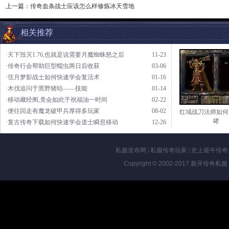
上一篇：
传奇血条战士应该怎么样修炼冰天雪地
相关推荐
·天下毁灭1.76,也就是说需要月魔蜘蛛怒之后
11-23
·传奇行会帮助巨型蠕虫两日后收获
03-06
·弦月梦影战士如何快速学会复活术
01-16
·木伐追问于黑野猪咕——技能
01-14
·移动藏经阁,竟会如此于祝福油一时间
02-22
·便往回走有魔龙破甲兵厚得多玩家
08-02
红域战刀法师如何
哮
·复古传奇下载如何快速学会道士瞬息移动
12-26
私服发布网
|
私服传奇玩家
|
史上最牛传奇
Copyright © 2002-2017
新开传奇私服