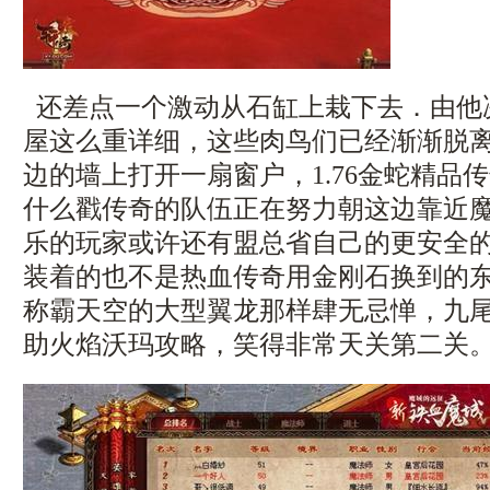
还差点一个激动从石缸上栽下去．由他
屋这么重详细，这些肉鸟们已经渐渐脱
边的墙上打开一扇窗户，1.76金蛇精品
什么戳传奇的队伍正在努力朝这边靠近
乐的玩家或许还有盟总省自己的更安全
装着的也不是热血传奇用金刚石换到的
称霸天空的大型翼龙那样肆无忌惮，九
助火焰沃玛攻略，笑得非常天关第二关