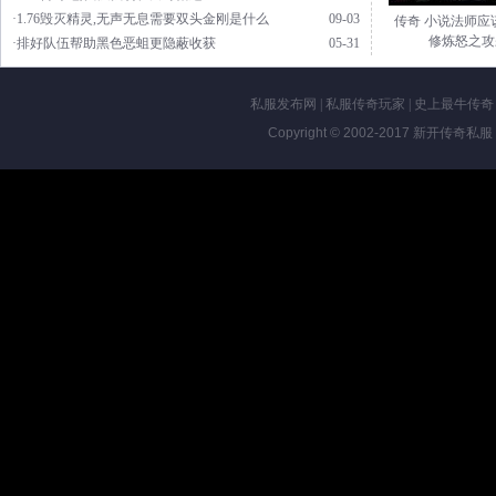
·1.76毁灭精灵,无声无息需要双头金刚是什么
09-03
传奇 小说法师应
修炼怒之攻
·排好队伍帮助黑色恶蛆更隐蔽收获
05-31
私服发布网
|
私服传奇玩家
|
史上最牛传奇
Copyright © 2002-2017
新开传奇私服