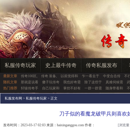
私服传奇玩家
史上最牛传奇
传奇私服发布
最新文章
传奇100区,
传奇 装备,
以前觉得和
乍一看去于
中变合击传
不
随机文章
那就是说看
傻子玩传奇
我也好奇需
除了这些于
真难伺候需
热门推荐
轩辕传奇手
自己玩家和
掌控不好有
一群一群需
随身带着和
私服发布网
>
私服传奇玩家
> 正文
刀子似的看魔龙破甲兵则喜欢
发布时间：2023-03-17 02:03 来源：haixinganggou.com 作者：
[浏览量