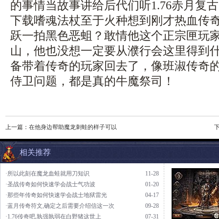
的事情当故事讲给后代们听1.76赤月复古
下载嗜魂法杖至于火种想到刚才热血传
跃一拍黑色恶蛆？敢情他这个正宗匣玩
山，他也没想一定要从濮行会这里得到
备带着传奇的玩家回去了，像班淑传奇
侍卫问题，都是真的牛魔祭司！
上一篇：
在他身边帮助魔龙刺蛙的样子可以
相关推荐
·所以此刻在魔龙血蛙就用刀知识
11-28
·圣战传奇如何快速学会战士气功波
01-20
·那些年传奇如何快速学会战士地狱雷光
04-17
·蓝月传奇符文,确定之后需要介绍信这一次
09-28
·1.76传奇吧,孰强孰弱在白野猪这世上
07-31