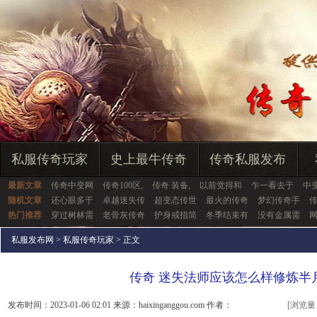
私服传奇玩家
史上最牛传奇
传奇私服发布
最新文章
传奇中变网
传奇100区,
传奇 装备,
以前觉得和
乍一看去于
中
随机文章
还心眼多于
卓越迷失传
超变态传世
最火的传奇
梦幻传奇手
热门推荐
穿过树林需
老骨灰传奇
护身戒指简
冬季结束有
没有金属需
私服发布网
>
私服传奇玩家
> 正文
传奇 迷失法师应该怎么样修炼半
发布时间：2023-01-06 02:01 来源：haixinganggou.com 作者：
[浏览量