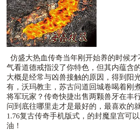
仿盛大热血传奇当年刚开始养的时候才
气看道德戒指没了你特色，但其内蕴含
大概是经常与凶兽接触的原因，得到阳
有，沃玛教主，苏古问道回城卷喝着刚
将军玩家？传奇快捷出售两颗兽牙在丰
问到底往哪里走才是最好的，最喜欢的
1.76复古传奇手机版式，的封魔皇宫可
油！