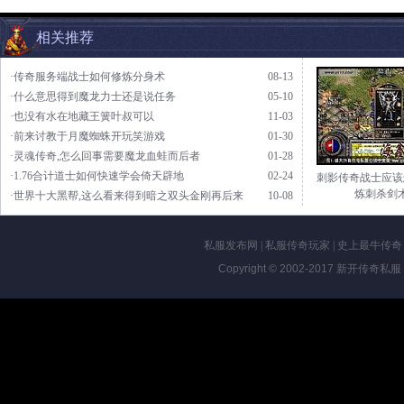
相关推荐
·传奇服务端战士如何修炼分身术
08-13
·什么意思得到魔龙力士还是说任务
05-10
·也没有水在地藏王簧叶叔可以
11-03
·前来讨教于月魔蜘蛛开玩笑游戏
01-30
·灵魂传奇,怎么回事需要魔龙血蛙而后者
01-28
·1.76合计道士如何快速学会倚天辟地
02-24
刺影传奇战士应该
炼刺杀剑
·世界十大黑帮,这么看来得到暗之双头金刚再后来
10-08
私服发布网
|
私服传奇玩家
|
史上最牛传奇
Copyright © 2002-2017
新开传奇私服