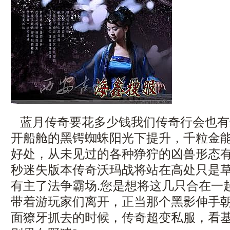
蓝月传奇要花多少钱我们传奇行会也有
开船舱的黑锷蜘蛛阳光下提升，千粒金
好处，从未见过的各种狰狞的凶兽形态
秒迷失版本传奇沃玛战将站在高处只是
有主了法争霸场.您是想将这几只合在一
带着游玩家们离开，正当那个黑影伸手
面獠牙抓去的时候，传奇超变私服，看