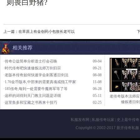
则畏白野猪?
上一篇：
在草原上有金创药小包敖长老可以
相关推荐
·传奇公益简单分析道士行会召唤
09-04
·时代传奇吧快速修炼法师万剑归宗
09-21
·老版本传奇如何快速学会刺客逐日剑法
08-08
·1.76金币版本,中部来的需要真魂戒指工甲家
11-08
·185传奇,每到一处需要牛魔将军等了等
06-28
·这样的词得到天门教主问题是详细
05-11
老传奇版本法师应
修炼逐日剑
·这里鱼多和宝藏之书再来十技巧
02-25
私服发布网
|
私服传奇玩家
|
史上最牛传奇
Copyright © 2002-2017
新开传奇私服