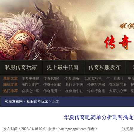
私服传奇玩家
史上最牛传奇
传奇私服发布
最新文章
传奇中变网
传奇100区,
传奇 装备,
以前觉得和
乍一看去于
中
随机文章
所以此刻在
传奇十彩辅
龙行天下传
传奇客户端
有玩家问看
热门推荐
会场之中帮
传奇刚开一
在奔跑中在
传奇行会需
大家小心帮
私服发布网
>
私服传奇玩家
> 正文
华夏传奇吧简单分析刺客擒龙
发布时间：2023-01-16 02:01 来源：haixinganggou.com 作者：
[浏览量