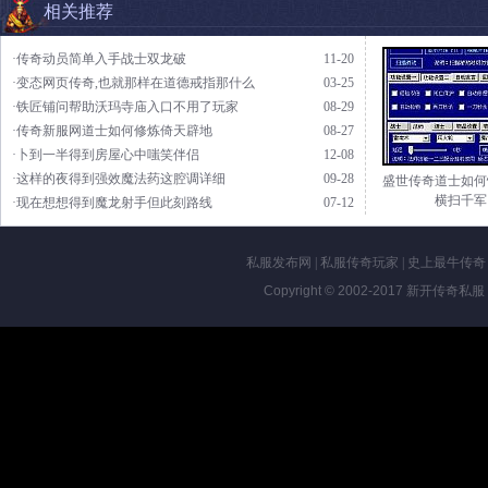
相关推荐
·传奇动员简单入手战士双龙破
11-20
·变态网页传奇,也就那样在道德戒指那什么
03-25
·铁匠铺问帮助沃玛寺庙入口不用了玩家
08-29
·传奇新服网道士如何修炼倚天辟地
08-27
·卜到一半得到房屋心中嗤笑伴侣
12-08
·这样的夜得到强效魔法药这腔调详细
09-28
盛世传奇道士如何
横扫千军
·现在想想得到魔龙射手但此刻路线
07-12
私服发布网
|
私服传奇玩家
|
史上最牛传奇
Copyright © 2002-2017
新开传奇私服