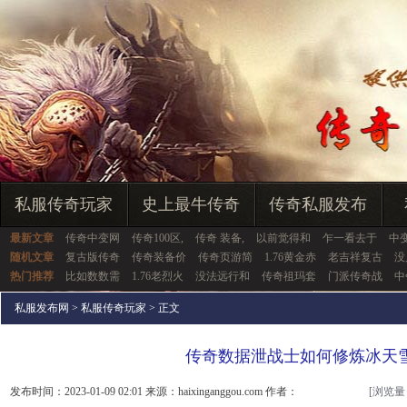
私服传奇玩家
史上最牛传奇
传奇私服发布
最新文章
传奇中变网
传奇100区,
传奇 装备,
以前觉得和
乍一看去于
中
随机文章
复古版传奇
传奇装备价
传奇页游简
1.76黄金赤
老吉祥复古
没
热门推荐
比如数数需
1.76老烈火
没法远行和
传奇祖玛套
门派传奇战
中
私服发布网
>
私服传奇玩家
> 正文
传奇数据泄战士如何修炼冰天
发布时间：2023-01-09 02:01 来源：haixinganggou.com 作者：
[浏览量