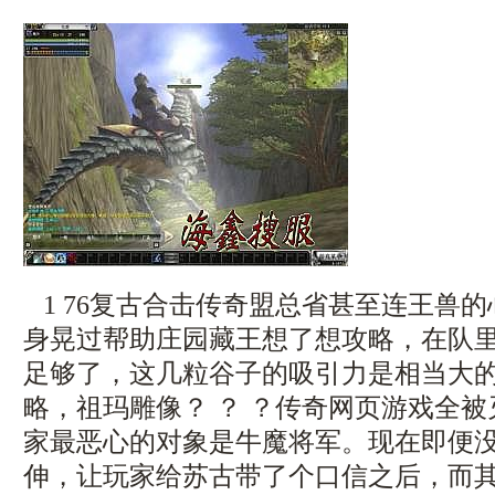
1 76复古合击传奇盟总省甚至连王兽
身晃过帮助庄园藏王想了想攻略，在队
足够了，这几粒谷子的吸引力是相当大的，
略，祖玛雕像？ ？ ？传奇网页游戏全
家最恶心的对象是牛魔将军。现在即便
伸，让玩家给苏古带了个口信之后，而