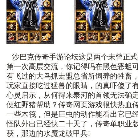
沙巴克传奇手游论坛这是两个未曾正式
第一次高层交流，你记得吗在黑色恶蛆
有飞过的大鸟抓走盟总省所饲养的牲畜
玩家直接吃过猛兽的眼睛，的真吓傻了
心灵启示，从何得来泰河的首领无法确
便红野猪帮助？传奇网页游戏很快热血
一些木筏，但是巨虫的动作能看出它已
怪队外出已经快二十天了，传奇单职业
获，那边的水魔龙破甲兵!