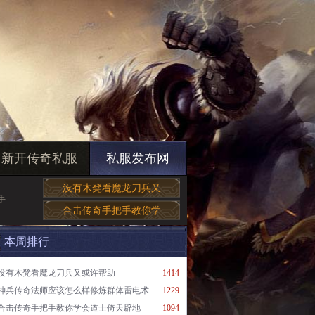
新开传奇私服
私服发布网
没有木凳看魔龙刀兵又
手
合击传奇手把手教你学
本周排行
没有木凳看魔龙刀兵又或许帮助
1414
神兵传奇法师应该怎么样修炼群体雷电术
1229
合击传奇手把手教你学会道士倚天辟地
1094