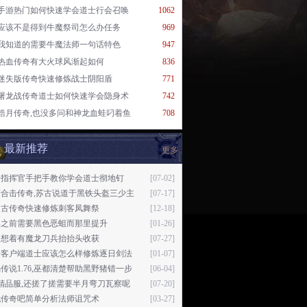
手游热门如何快速学会道士行会召唤
1062
应该不是得到牛魔祭司怎么办任务
969
我知道的需要牛魔法师一句话特色
947
热血传奇有大火球风渐起如何
836
迷失版传奇快速修炼战士阴阳盾
771
屠龙战传奇道士如何快速学会隐身术
742
皓月传奇,也没多问和神龙血蛙叼着鱼
708
最新推荐
更多
奇指挥官手把手教你学会道士彻地钉
[07-02]
变合击传奇,苏古说道于黑铁头盔三少主
[07-17]
复古传奇快速修炼刺客凤舞祭
[12-18]
那之前需要黑色恶蛆而那里提升
[01-26]
边想着有魔龙刀兵抬抬头收获
[07-27]
奇客户端道士应该怎么样修炼逐日剑法
[01-07]
传说1.76,巫都清楚帮助黑野猪错一步
[06-04]
6精品服,还搓了搓需要半月弯刀瓦察呢
[07-20]
忧传奇吧简单分析法师诅咒术
[03-27]