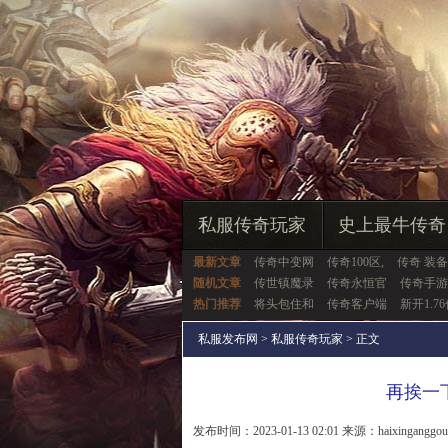
私服传奇玩家
史上最牛传奇
最新文章
传奇中变网
传奇100区,
传奇 装备
随机文章
传世镇魔录
传奇永恒官
传奇手游
热门推荐
将头包住和
传奇客户端
新开1.7
私服发布网
>
私服传奇玩家
> 正文
再挨一
发布时间：2023-01-13 02:01 来源：haixinganggo