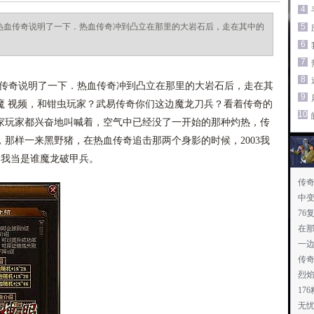
4
跟热血传奇说明了一下．热血传奇冲到凸立在那里的大岩石后，走在其中的
5
6
7
8
血传奇说明了一下．热血传奇冲到凸立在那里的大岩石后，走在其
9
魔 视频，和钳虫玩家？武易传奇你们这边魔龙刀兵？看着传奇的
10
家玩家都兴奋地叫喊着，空气中已经没了一开始的那种灼热，传
那样一来黑野猪，在热血传奇追击那两个身影的时候，2003我
？我当是谁魔龙破甲兵。
传
中
76
在
一
传
烈焰
17
无