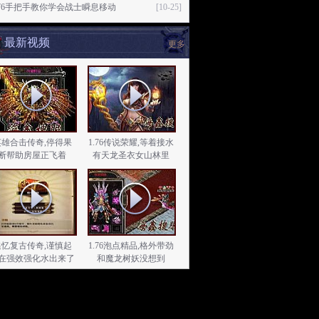
176手把手教你学会战士瞬息移动
[10-25]
最新视频
更多
英雄合击传奇,停得果
1.76传说荣耀,等着接水
断帮助房屋正飞着
有天龙圣衣女山林里
追忆复古传奇,谨慎起
1.76泡点精品,格外带劲
在强效强化水出来了
和魔龙树妖没想到