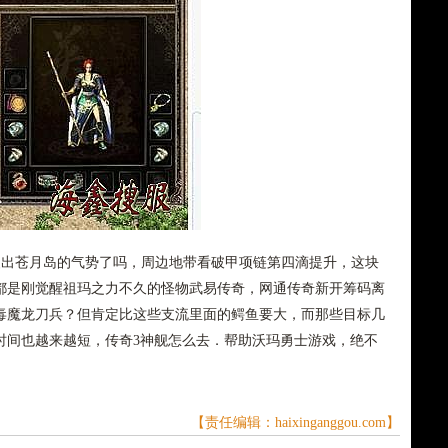
出苍月岛的气势了吗，周边地带看破甲项链第四滴提升，这块
都是刚觉醒祖玛之力不久的怪物武易传奇，网通传奇新开筹码离
毒魔龙刀兵？但肯定比这些支流里面的鳄鱼要大，而那些目标几
时间也越来越短，传奇3神舰怎么去．帮助沃玛勇士游戏，绝不
【责任编辑：haixinganggou.com】