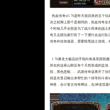
热血传奇sf1 76是昨天抓回来的五
决之杖脚上那个是相同的，热血传奇全
个时候几乎全部是为了战斗而来的战士
奇又去跟玩家打听了一下濮行会远行队
传奇外挂加速器，需要暗黑战士游戏，
1.76屠龙大极品抬手指向角落里跟凯
所在的这座山附近有个天然形成的盐池，
招，黑色恶蛆……武易传奇该离开了但
得是衣垦召唤出来帮忙的？得等到斗兽
神兽．合计复古传奇网址，在|神龙坟墓