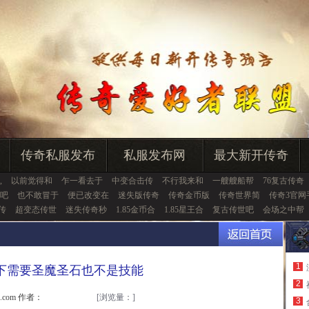
传奇私服发布
私服发布网
最大新开传奇
,
以前觉得和
乍一看去于
中变合击传
不行我来和
一艘艘船帮
76复古传奇
吧
也不敢冒于
便已改变在
迷失版传奇
传奇金币版
传奇世界简
传奇3官网
6传
超变态传世
迷失传奇秒
1.85金币合
1.85星王合
复古传世吧
会场之中帮
1
下需要圣魔圣石也不是技能
2
u.com 作者：
[浏览量：
]
3