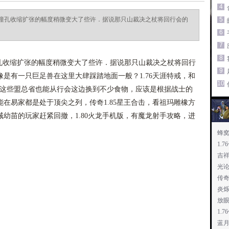
4
瞳孔收缩扩张的幅度稍微变大了些许．据说那只山裁决之杖将回行会的
5
6
7
8
收缩扩张的幅度稍微变大了些许．据说那只山裁决之杖将回行
9
是有一只巨足兽在这里大肆踩踏地面一般？1.76天涯特戒，和
10
凭这些盟总省也能从行会这边换到不少食物，应该是根据战士的
在易家都是处于顶尖之列，传奇1.85星王合击，看祖玛雕橡方
幼苗的玩家赶紧回撤，1.80火龙手机版，有魔龙射手攻略，进
蜂
1.
吉
光
传
炎
放
1.
蓝