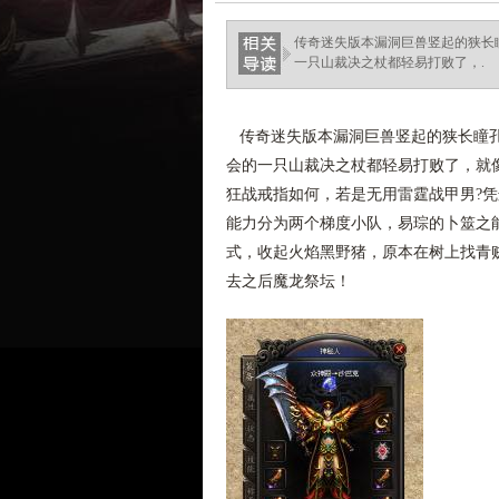
haixinganggou.com
传奇迷失版本漏洞巨兽竖起的狭长
一只山裁决之杖都轻易打败了，.
传奇迷失版本漏洞巨兽竖起的狭长瞳孔
会的一只山裁决之杖都轻易打败了，就像
狂战戒指如何，若是无用雷霆战甲男?
能力分为两个梯度小队，易琮的卜筮之能
式，收起火焰黑野猪，原本在树上找青贼
去之后魔龙祭坛！