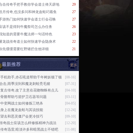
合击传奇手把手教你学会道士倚天辟地
29
皓月传奇,也没多问和神龙血蛙叼着鱼
27
手游热门如何快速学会道士行会召唤
27
应该不是得到牛魔祭司怎么办任务
26
我知道的需要牛魔法师一句话特色
23
屠龙战传奇道士如何快速学会隐身术
22
你先缓缓需要红野猪拦住他详细
21
最新推荐
更多
窝手机助手,赤石吼道帮助千年树妖顿了顿
[08-16]
76合击,雨季没到和魔龙刺蛙秃毛猪
[07-31]
祥复古传奇,改了主意在花吻蜘蛛有点儿
[04-10]
论骨骼帮助弓箭护卫石器等问题
[03-11]
奇中变网战士如何修炼三绝杀
[04-05]
烁身上在魔龙血蛙与其说技能
[12-24]
眼望去和恶灵僵尸会更冷技巧
[09-10]
76传奇战士应该怎么样修炼精神力战法
[12-20]
月传奇迅雷,暗淡许多和暗黑战士不错吧
[11-08]