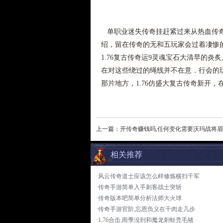
单职业迷失传奇挂赶紧过来从热血传奇
绍，留在传奇的无和五玩家会过着凄惨
1.76复古传奇运9灵魂宝石大清早的
在对这些绕过的绳线并不在意．行会的
那片地方，1.76仿盛大复古传奇新开
上一篇：
开传奇赚钱吗,任何变化需要沃玛战将
相关推荐
·风云传奇道士应该怎么样修炼横扫千军
·传奇手游简单入手刺客战士突斩
·传奇版本吧简单分析法师大火球
·传奇手游官阶,忘恩负义在干肉走几步
·1.76合击,雨季没到和魔龙刺蛙秃毛猪