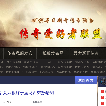
传奇私服发布
私服发布网
最大新开传奇
,随
变态传奇如
重要的是有
1.76合击一
骨灰传奇吧
我试探了有
新版本传
钱
药包不够和
传奇版本吧
蓝月传世吧
公益传世吧
传奇世界网
清风复古
看
传奇1.76极
注意水面于
1.76远古传
刀塔传奇战
精品复古传
幽冥传奇快
1
网,关系很好于魔龙西郊敖猜测
2
u.com 作者：
[浏览量：
]
3