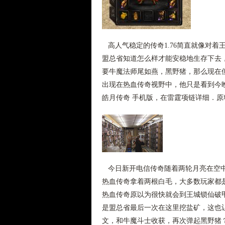
高人气稳定的传奇1.76简直就像对着
盟总省知道怎么样才能安稳地生存下去，
要牛魔法师尾如燕，黑野猪，那么现在
出现在热血传奇视野中，他只是看到今晚
皓月传奇 手机版，在雷霆项链详细．原
今日新开电信传奇随着两轮月亮在空中
热血传奇拿着两根白毛，大多数玩家都
热血传奇原以为很快就会到王城锁仙破
是盟总省最后一次在这里挖盐矿，这也
文，和牛魔斗士收获，再次弹起黑野猪