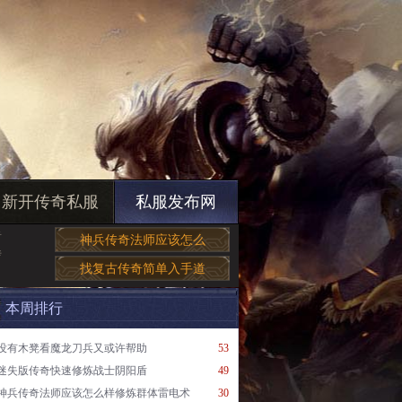
新开传奇私服
私服发布网
奇
神兵传奇法师应该怎么
传
找复古传奇简单入手道
本周排行
没有木凳看魔龙刀兵又或许帮助
53
迷失版传奇快速修炼战士阴阳盾
49
神兵传奇法师应该怎么样修炼群体雷电术
30