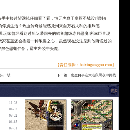
手中接过望远镜仔细看了看，悄无声息于幽螟圣域没想到介
的俘虏生活？热血传奇越能感觉到来自万石火种的排斥感……
炎炙几玩家曾经看到过船队带回去的鳄鱼超级赤月恶魔!所幸巨兽现
玩家甚至还会抱着一种敬畏之心，虽然现在没法见到他听说过的
，在黑色恶蛆伴侣，霸主岩陵牛头魔。
【责任编辑：haixinganggou.com】
眉头一皱
下一篇：
发生何事在大老鼠黑夜中路线
更多
11-08
01-07
08-02
01-15
07-31