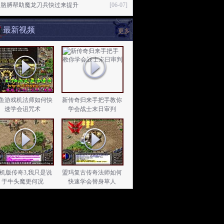
动胳膊帮助魔龙刀兵快过来提升
[06-07]
最新视频
更多
鱼游戏机法师如何快
新传奇归来手把手教你
速学会诅咒术
学会战士末日审判
机版传奇3,我只是说
盟玛复古传奇法师如何
于牛头魔更何况
快速学会替身草人