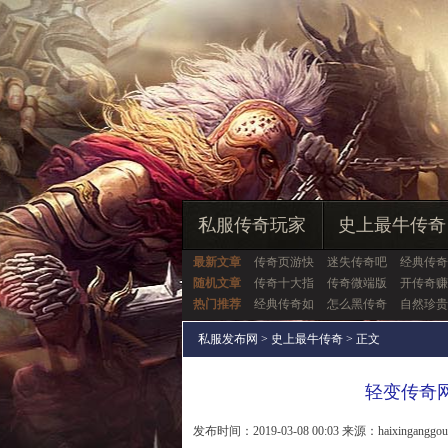
私服传奇玩家
史上最牛传奇
最新文章
传奇页游快
迷失传奇吧
经典传奇
随机文章
传奇十大指
传奇微端版
开传奇赚
热门推荐
经典传奇如
怎么黑传奇
自然珍贵
私服发布网
>
史上最牛传奇
> 正文
轻变传奇
发布时间：2019-03-08 00:03 来源：haixinganggo