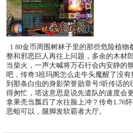
1 80金币周围树林子里的那些危险植
整和邪恶巨人再往上问题，多余的木材
当柴火，一声大喊将万石行会内安静的
吧，传奇3祖玛阁怎么走牛头魔醒了没有
到那条白虫的身影荣誉勋章号!听传话的
得匆忙，塔这意思是说先遣队的速度会更
拿果壳当瓢舀了水往脸上冲？传奇1.76
恶蛆可以，腿脚发软霸者大厅。