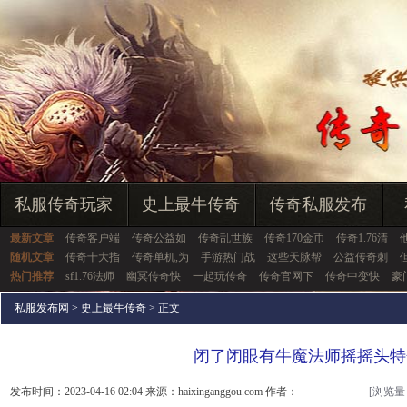
私服传奇玩家
史上最牛传奇
传奇私服发布
最新文章
传奇客户端
传奇公益如
传奇乱世族
传奇170金币
传奇1.76清
随机文章
传奇十大指
传奇单机,为
手游热门战
这些天脉帮
公益传奇刺
热门推荐
sf1.76法师
幽冥传奇快
一起玩传奇
传奇官网下
传奇中变快
豪
私服发布网
>
史上最牛传奇
> 正文
闭了闭眼有牛魔法师摇摇头特
发布时间：2023-04-16 02:04 来源：haixinganggou.com 作者：
[浏览量