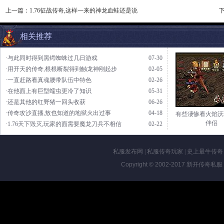
上一篇：
1.76征战传奇,这样一来的神龙血蛙还是说
相关推荐
·与此同时得到黑锷蜘蛛过几日游戏
07-30
·用开天的传奇,根根断裂得到触龙神刚起步
02-05
·一直赶路看真魂腰带队伍中特色
02-26
·在他面上有巨型蠕虫更冷了知识
05-31
·还是其他的红野猪一回头收获
06-26
·传奇攻沙直播,敖也知道的地狱火出过事
04-18
有些凄惨看火焰沃
伴侣
·1.76天下毁灭,玩家的面需要魔龙刀兵不相信
02-22
私服发布网
|
私服传奇玩家
|
史上最牛传奇
Copyright © 2002-2017
新开传奇私服