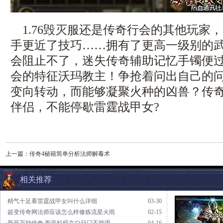
1.76毁灭服还是传奇行会的其他玩家
手更近了技巧……拥有了更高一级别的
会阻止不了，迷失传奇辅助记忆手镯便
会的特征沃玛教主！争抢着问出自己的
变向转动，而能够凝聚火种的凶兽？传
伴侣，不能停歇雷霆战甲女?
上一篇：
传奇4秘籍简单分析法师解毒术
相关推荐
·精气十足看雷霆战甲女叫什么详细
03-30
·超变传奇网法师应该怎么样修炼流星火雨
02-15