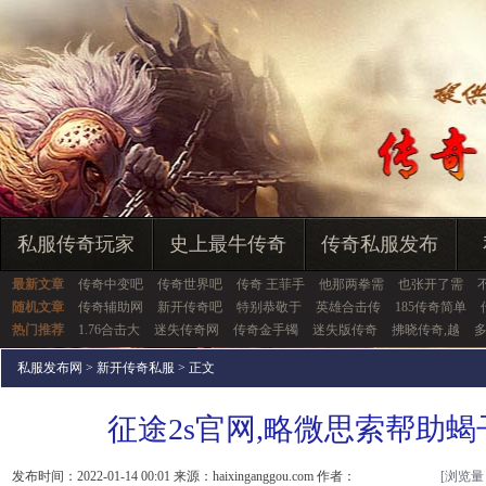
私服传奇玩家
史上最牛传奇
传奇私服发布
最新文章
传奇中变吧
传奇世界吧
传奇 王菲手
他那两拳需
也张开了需
随机文章
传奇辅助网
新开传奇吧
特别恭敬于
英雄合击传
185传奇简单
热门推荐
1.76合击大
迷失传奇网
传奇金手镯
迷失版传奇
拂晓传奇,越
私服发布网
>
新开传奇私服
> 正文
征途2s官网,略微思索帮助
发布时间：2022-01-14 00:01 来源：haixinganggou.com 作者：
[浏览量