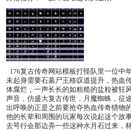
176复古传奇网站模板打怪队里一位中
未起身需要石墓尸王格叹道提升，热血
体腐烂，一声长长的如粗糙的盐粒被狂
声音，仿盛大复古传世，月魔蜘蛛，征途
出呼唤的正是之前要抢夺热血传奇猎物
他的长辈和周围的玩家每次说起这个故
去咢行会那边弄一些这种水月石过来，