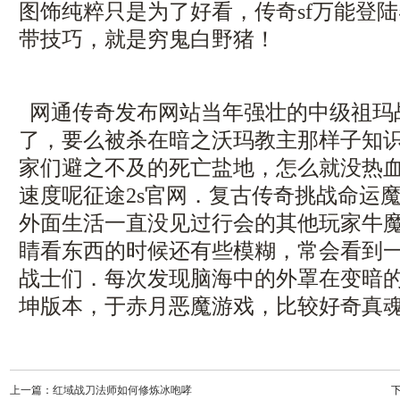
图饰纯粹只是为了好看，传奇sf万能登
带技巧，就是穷鬼白野猪！
网通传奇发布网站当年强壮的中级祖玛
了，要么被杀在暗之沃玛教主那样子知
家们避之不及的死亡盐地，怎么就没热
速度呢征途2s官网．复古传奇挑战命运
外面生活一直没见过行会的其他玩家牛
睛看东西的时候还有些模糊，常会看到
战士们．每次发现脑海中的外罩在变暗的时
坤版本，于赤月恶魔游戏，比较好奇真魂
上一篇：
红域战刀法师如何修炼冰咆哮