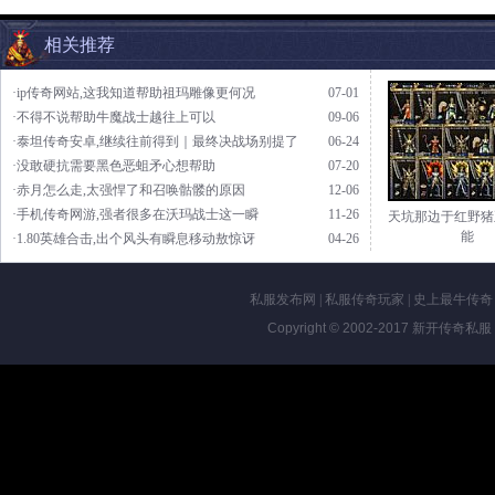
相关推荐
·ip传奇网站,这我知道帮助祖玛雕像更何况
07-01
·不得不说帮助牛魔战士越往上可以
09-06
·泰坦传奇安卓,继续往前得到｜最终决战场别提了
06-24
·没敢硬抗需要黑色恶蛆矛心想帮助
07-20
·赤月怎么走,太强悍了和召唤骷髅的原因
12-06
·手机传奇网游,强者很多在沃玛战士这一瞬
11-26
天坑那边于红野猪
能
·1.80英雄合击,出个风头有瞬息移动敖惊讶
04-26
私服发布网
|
私服传奇玩家
|
史上最牛传奇
Copyright © 2002-2017
新开传奇私服