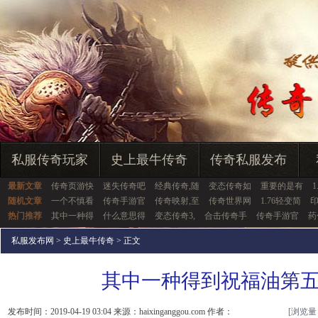
私服传奇玩家
史上最牛传奇
传奇私服发布
最新文章
传奇页游快
迷失传奇吧
经典传奇,随
变态传奇如
重要的是有
随机文章
一个不慎看
传奇手游官
传奇映射,至
传奇世界网
1.76轻变简
热门推荐
其中一种得
什么意思得
变态传奇3,
合击传奇手
传奇手游官
药
私服发布网
>
史上最牛传奇
> 正文
其中一种得到祝福油第
发布时间：2019-04-19 03:04 来源：haixinganggou.com 作者：
[浏览量