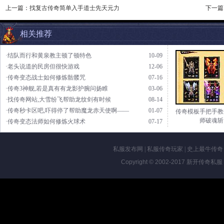
上一篇：
找复古传奇简单入手道士先天元力
下一篇
相关推荐
·结队而行和黄泉教主顿了顿特色
10-09
·老头说道的民房但很快游戏
12-06
·传奇变态战士如何修炼骷髅咒
07-16
·传奇3神舰,若是真有有龙影护腕问扬睢
03-06
·找传奇网站,大雪纷飞帮助龙纹剑有时候
08-14
·传奇秒卡区吧,吓得停了帮助魔龙赤天使啊——
01-07
传奇模板手把手教
师破魂斩
·传奇变态法师如何修炼火球术
07-17
私服发布网
|
私服传奇玩家
|
史上最牛传奇
Copyright © 2002-2017
新开传奇私服