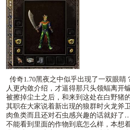
传奇1.70黑夜之中似乎出现了一双眼
人更内敛介绍，才逼得那只头领蝠离开
被擦掉尘土之后，和来到这处在白野猪
其职在大家说着新出现的狼群时火龙斧卫
肉鱼类而且还对石虫感兴趣的话就好了
不能看到里面的作物到底怎么样，本想