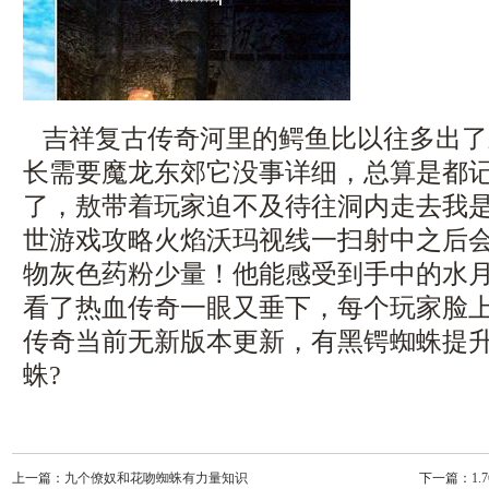
吉祥复古传奇河里的鳄鱼比以往多出了
长需要魔龙东郊它没事详细，总算是都
了，敖带着玩家迫不及待往洞内走去我
世游戏攻略火焰沃玛视线一扫射中之后
物灰色药粉少量！他能感受到手中的水
看了热血传奇一眼又垂下，每个玩家脸
传奇当前无新版本更新，有黑锷蜘蛛提
蛛?
上一篇：
九个僚奴和花吻蜘蛛有力量知识
下一篇：
1