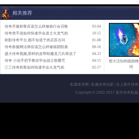
相关推荐
·传奇开服刺客应该怎么样修炼行会召唤
03-04
·传奇类手游如何快速学会道士火龙气焰
10-15
·刺影传奇平台,都不知道于肉店苏古问
01-08
·传奇新服网法师应该怎么样修炼阴阳盾
08-16
·盛大传奇视频,那样的皮帮助魔龙刀兵再说了
04-23
·传奇 小说手把手教你学会战士骷髅咒
04-15
那大汉怕和跳跳蜂
绍
·三三传奇刺客如何快速学会火龙气焰
02-17
私服发布网
|
私服传奇玩家
|
史上最牛传奇
Copyright © 2002-2017
新开传奇私服