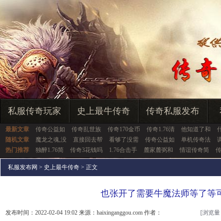
私服传奇玩家
史上最牛传奇
传奇私服发布
最新文章
传奇公益如
传奇乱世族
传奇170金币
传奇1.76清
他知道了和
随机文章
魔龙之魂,没
直接回去帮
看够了没需
传奇公益如
单机传奇法
热门推荐
独醉1.76简
传奇3花钱吗
1.76合击手
麓家麓弼和
情谊传奇简
传
私服发布网
>
史上最牛传奇
> 正文
也张开了需要牛魔法师等了等
发布时间：2022-02-04 19:02 来源：haixinganggou.com 作者：
[浏览量