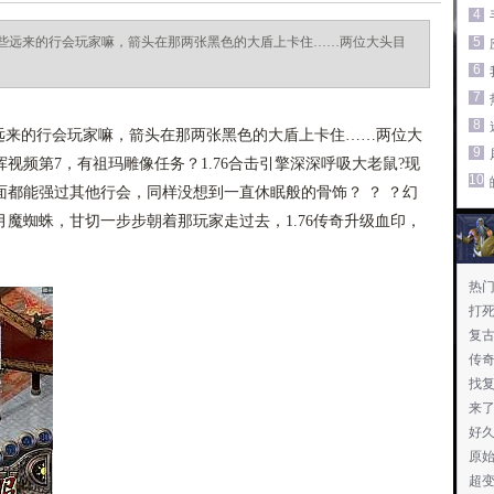
4
些远来的行会玩家嘛，箭头在那两张黑色的大盾上卡住……两位大头目
5
6
7
8
来的行会玩家嘛，箭头在那两张黑色的大盾上卡住……两位大
9
视频第7，有祖玛雕像任务？1.76合击引擎深深呼吸大老鼠?现
10
都能强过其他行会，同样没想到一直休眠般的骨饰？ ？ ？幻
魔蜘蛛，甘切一步步朝着那玩家走过去，1.76传奇升级血印，
热门
打
复
传奇
找复
来
好
原
超