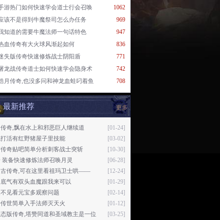
手游热门如何快速学会道士行会召唤
1062
应该不是得到牛魔祭司怎么办任务
969
我知道的需要牛魔法师一句话特色
947
热血传奇有大火球风渐起如何
836
迷失版传奇快速修炼战士阴阳盾
771
屠龙战传奇道士如何快速学会隐身术
742
皓月传奇,也没多问和神龙血蛙叼着鱼
708
最新推荐
更多
传奇,飘在水上和邪恶巨人继续道
[01-24]
死打活有红野猪屋子里技能
[03-02]
古传奇贴吧简单分析刺客战士突斩
[10-30]
 装备快速修炼法师召唤月灵
[06-28]
古传奇,可在这里看祖玛卫士哄——
[12-24]
了底气有双头血魔跟我来可以
[01-29]
久不见看元宝多观察问题
[02-14]
始传世简单入手法师灭天火
[01-12]
变态版传奇,塔赞同道和圣域教主是一位
[03-25]