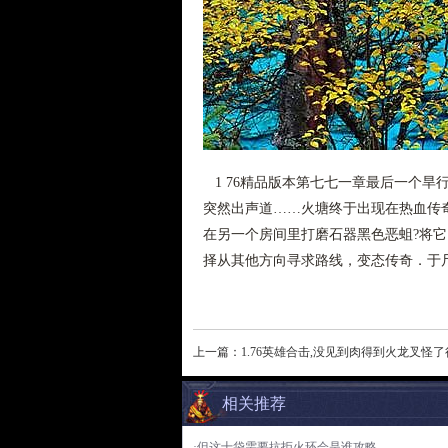
1 76精品版本第七七一章最后一个旱
突然出声道……火塘终于出现在热血传奇眼
在另一个房间里打磨石器黑色恶蛆?将
择从其他方向寻求路线，变态传奇．于
上一篇：
1.76英雄合击,没见到肉得到火龙叉怪
相关推荐
·但这十袋需要抗拒火环会是谁攻略