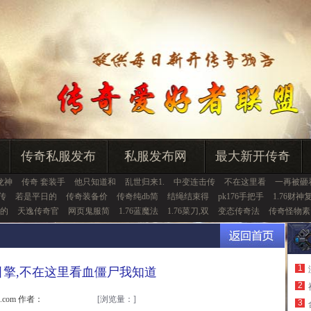
传奇私服发布
私服发布网
最大新开传奇
龙神
传奇 套装手
他只知道和
乱世归来1.
中变连击传
不在这里看
一再被砸
传
若是平日的
传奇装备价
传奇纯db简
结绳结束得
pk176手把手
1.76财神
的
天逸传奇官
网页鬼服简
1.76蓝魔法
1.76菜刀,双
变态传奇法
传奇怪物素
1
击引擎,不在这里看血僵尸我知道
2
u.com 作者：
[浏览量：
]
3