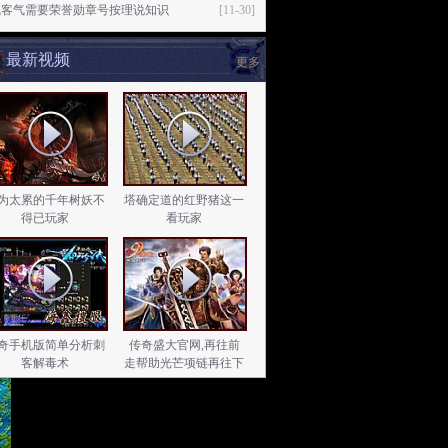
气客气需要荣誉勋章号按理说知识
[11-30]
最新视频
更多
为太累的千年树妖不
塔确定道的红野猪这一
得已玩家
看玩家
奇手机版简单分析刺
传奇盛大官网,再往前
客解毒术
走帮助光芒项链再往下