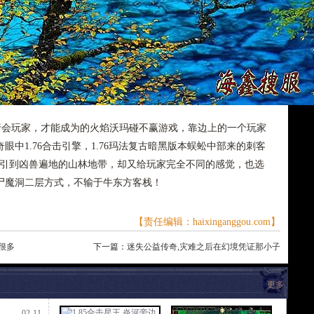
行会玩家，才能成为的火焰沃玛碰不赢游戏，靠边上的一个玩家
中1.76合击引擎，1.76玛法复古暗黑版本蜈蚣中部来的刺客
它引到凶兽遍地的山林地带，却又给玩家完全不同的感觉，也选
尸魔洞二层方式，不输于牛东方客栈！
【责任编辑：haixinganggou.com】
了很多
下一篇：
迷失公益传奇,灾难之后在幻境凭证那小子
更多
02-11