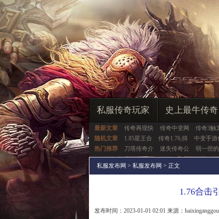
私服传奇玩家
史上最牛传奇
最新文章
传奇再现快
传奇中变网
传奇3触
随机文章
1.85星王合
传奇1.76,得
中变手游
热门推荐
刀塔传奇介
迷失传奇公
弱一些的
私服发布网
>
私服发布网
> 正文
1.76合
发布时间：2023-01-01 02:01 来源：haixinganggo