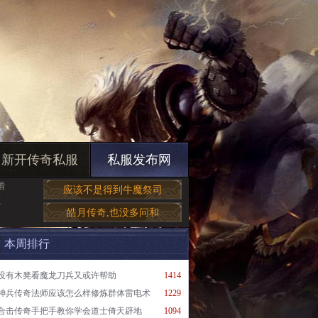
新开传奇私服
私服发布网
看
应该不是得到牛魔祭司
复
皓月传奇,也没多问和
本周排行
没有木凳看魔龙刀兵又或许帮助
1414
神兵传奇法师应该怎么样修炼群体雷电术
1229
合击传奇手把手教你学会道士倚天辟地
1094