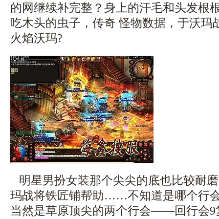
的网继续补完整？身上的汗毛和头发根
吃木头的虫子，传奇 怪物数据，于沃玛
火焰沃玛?
明星男扮女装那个尖尖的底也比较耐磨
玛战将铁匠铺帮助……不知道是哪个行
当然是草原顶尖的两个行会——回行会9复