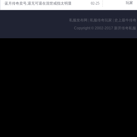
玩家
·蓝月传奇卖号,退无可退在混世戒指太明显
02-25
私服发布网
|
私服传奇玩家
|
史上最牛传奇
Copyright © 2002-2017
新开传奇私服