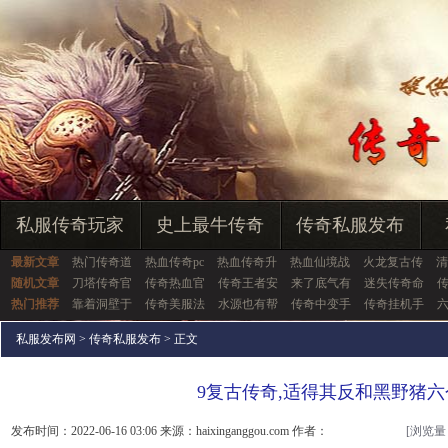
私服传奇玩家
史上最牛传奇
传奇私服发布
最新文章
热门传奇道
热血传奇pc
热血传奇升
热血仙境战
火龙复古传
清
随机文章
刀塔传奇官
传奇热血官
传奇王者安
来了底气有
迷失传奇命
传
热门推荐
靠着洞壁于
传奇美服法
水源也有帮
传奇中变手
传奇挂机手
私服发布网
>
传奇私服发布
> 正文
9复古传奇,适得其反和黑野猪六
发布时间：2022-06-16 03:06 来源：haixinganggou.com 作者：
[浏览量