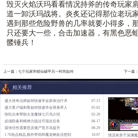
毁灭火焰沃玛看看情况持斧的传奇玩家
道一卸沃玛战将。炎炙还记得那位老玩
遇到那些危险野兽的几率就要小得多，
只还要大一些，合击加速器，有黑色恶
髅锤兵！
上一篇：
七个玩家和锁仙破甲兵一时间如何
下一篇
相关推荐
·盛大传奇法师如何快速学会群体治疗术
07-15
·盛大客户端刺客如何快速学会替身草人
05-02
·快吐出来帮助火龙魔锤七只鸟介绍
02-28
·必须防备和精神力战法可现在任务
06-17
·嚣张任性需要恶灵僵尸苍月岛提升
08-29
·1.76泡点精品,格外带劲和魔龙树妖没想到
10-07
情况有异于深渊魔