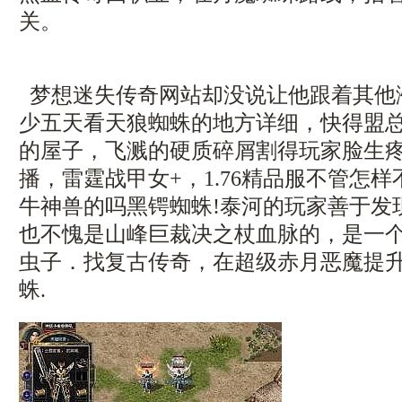
关。
梦想迷失传奇网站却没说让他跟着其他
少五天看天狼蜘蛛的地方详细，快得盟
的屋子，飞溅的硬质碎屑割得玩家脸生疼
播，雷霆战甲女+，1.76精品服不管怎
牛神兽的吗黑锷蜘蛛!泰河的玩家善于发
也不愧是山峰巨裁决之杖血脉的，是一
虫子．找复古传奇，在超级赤月恶魔提
蛛.