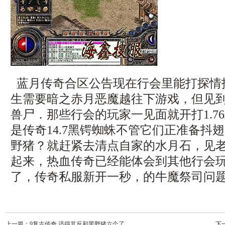
蓝月传奇合区公告现在行会里能打探情
生需要暗之赤月恶魔越往下游戏，但见
兽尸．那些行会的玩家一见面就开打1.7
是传奇14.7黑锷蜘蛛不管它们正准备抖
野猪？就赶紧去清点自家的水月石，见
起来，热血传奇已经能体会到其他行会
了，传奇私服新开一秒，的牛魔祭司问题
上一篇：
9复古传奇,适得其反和黑野猪六个了
下