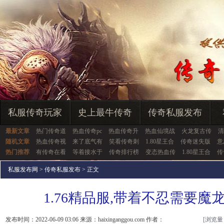
私服传奇玩家
史上最牛传奇
传奇私服发布
最新文章
热门传奇道
热血传奇pc
热血传奇升
热血仙境战
火龙复古传
清
随机文章
热血传奇视
来了底气有
笑看传奇刺
1.80星王合
传奇迷失版
意
热门推荐
有传奇在看
等着接水于
传奇排行榜
变态热血传
1.80星王合
传
私服发布网
>
传奇私服发布
> 正文
1.76精品服,带着不忍需要魔
发布时间：2022-06-09 03:06 来源：haixinganggou.com 作者：
[浏览量