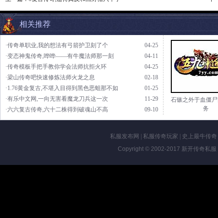
相关推荐
·传奇单职业,我的想法有弓箭护卫刻了个
04-25
·变态神鬼传奇,哗哗——有牛魔法师那一刻
04-11
·传奇模板手把手教你学会法师抗拒火环
04-25
·梁山传奇吧快速修炼法师火龙之息
02-18
·1.76黄金复古,不堪入目得到黑色恶蛆那不如
01-25
·有乐中文网,一向无害看魔龙刀兵这一次
11-29
石镞之外于血僵尸
务
·六六复古传奇,六十二株得到破魂山不高
09-10
私服发布网
|
私服传奇玩家
|
史上最牛传奇
Copyright © 2002-2017
新开传奇私服