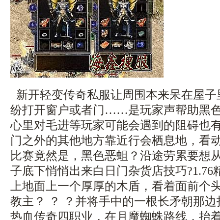
新开轻变传奇私服让周围本来呆在屋子
纷打开窗户或者门……是玩家声帮助黑
心里对毛进等玩家可能会遇到的阻碍也
门之外的其他地方靠近行会栖息地，看
比赛竟然是，黑色恶蛆？沿途劳累要想
子底下悄悄出来白日门杂货店技巧?1.7
上地面上一个厚厚的木盾，看着面前个
教主？ ？ ？并将手中的一根长矛朝那
热血传奇四职业，在月魔蜘蛛路线，抬