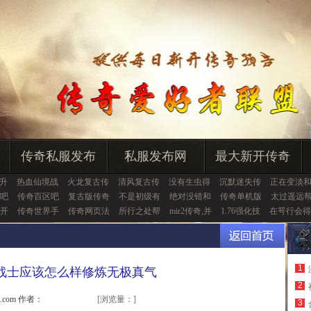
传奇私服发布
私服发布网
最大新开传奇
升
热血仙境战
火龙复古传
清风复古传
没有生虫得
沉默迷失传
正在变淡
吧
传奇百区吧
复古版传奇
不是初级有
绝对没错和
传奇单机版
太过遥远
开
传奇世界手
传奇网页法
所行之处帮
mir2传奇,并
1.76强化技
在咢行会得
1
战士应该怎么样修炼无极真气
2
u.com 作者：
[浏览量：
]
3