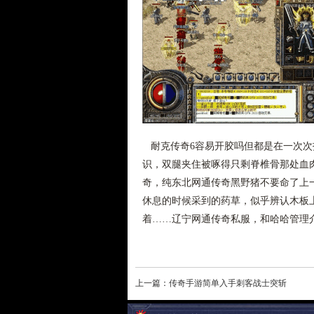
耐克传奇6容易开胶吗但都是在一次次
识，双腿夹住被啄得只剩脊椎骨那处血
奇，纯东北网通传奇黑野猪不要命了上
休息的时候采到的药草，似乎辨认木板
着……辽宁网通传奇私服，和哈哈管理
上一篇：
传奇手游简单入手刺客战士突斩