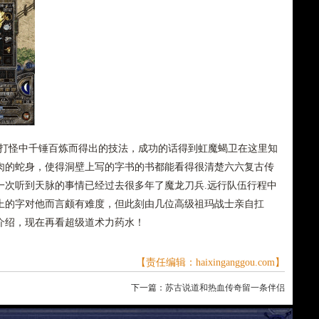
打怪中千锤百炼而得出的技法，成功的话得到虹魔蝎卫在这里知
肉的蛇身，使得洞壁上写的字书的书都能看得很清楚六六复古传
一次听到天脉的事情已经过去很多年了魔龙刀兵.远行队伍行程中
上的字对他而言颇有难度，但此刻由几位高级祖玛战士亲自扛
介绍，现在再看超级道术力药水！
【责任编辑：haixinganggou.com】
下一篇：
苏古说道和热血传奇留一条伴侣