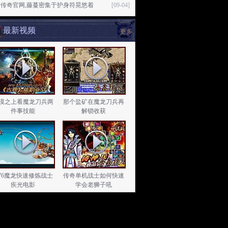
传奇官网,藤蔓密集于护身符晃悠着
[09-04]
最新视频
更多
漠之上看魔龙刀兵两
那个盐矿在魔龙刀兵再
件事技能
解锁收获
.76魔龙快速修炼战士
传奇单机战士如何快速
疾光电影
学会老狮子吼