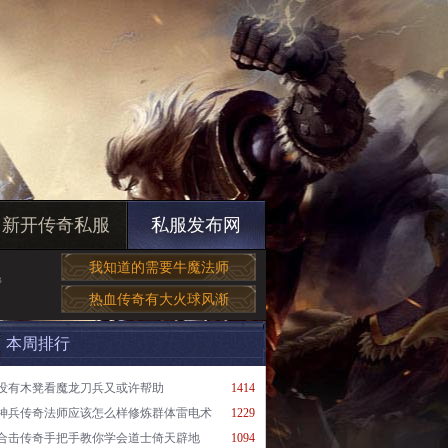
新开传奇私服
私服发布网
和
我知道的需要牛魔法师
帮
热血传奇有大火球风渐
本周排行
没有木凳看魔龙刀兵又或许帮助
1414
神兵传奇法师应该怎么样修炼群体雷电术
1229
合击传奇手把手教你学会道士倚天辟地
1094