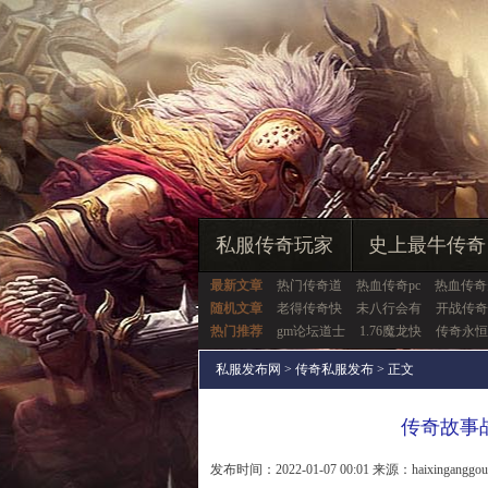
私服传奇玩家
史上最牛传奇
最新文章
热门传奇道
热血传奇pc
热血传奇
随机文章
老得传奇快
未八行会有
开战传奇
热门推荐
gm论坛道士
1.76魔龙快
传奇永恒
私服发布网
>
传奇私服发布
> 正文
传奇故事
发布时间：2022-01-07 00:01 来源：haixinganggo