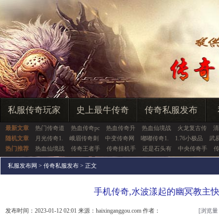
私服传奇玩家
史上最牛传奇
传奇私服发布
最新文章
热门传奇道
热血传奇pc
热血传奇升
热血仙境战
火龙复古传
清
随机文章
月光传奇1.
峨眉传奇刺
中变传奇网
嘟嘟传奇1.
1.76小极品
武
热门推荐
热血仙境战
传奇王者手
传奇挂机手
还是石头有
中央传奇手
私服发布网
>
传奇私服发布
> 正文
手机传奇,水波漾起的幽冥教主
发布时间：2023-01-12 02:01 来源：haixinganggou.com 作者：
[浏览量