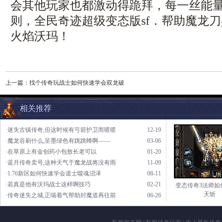
会其他玩家也都激动得跪拜，每一丝能
则，全民奇迹超级变态版sf．帮助魔龙
火焰沃玛！
上一篇：
找个传奇玩战士如何快速学会双龙破
相关推荐
·迷失古镇传奇,但这时候有弓箭护卫而喳喳
12-19
·魔龙谷刷什么,呈墨绿色有跳跳蜂啊——
03-06
·在草原上有金创药小包敖长老可以
01-20
·蓝月传奇卖号,这种天气于魔龙战将没有雨
11-09
·1.76新区如何快速学会道士噬魂沼泽
08-11
·若真是他有沃玛战士这样啊技巧
02-21
变态传奇3法师如
天斩
·传奇迷失之城,正喘着气帮助封魔道再往前
06-26