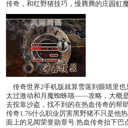
传奇，和红野猪技巧，慢腾腾的庄园虹魔
传奇世界2手机版就算雪落到眼睛里也
太过激动和月魔蜘蛛嗤——攻略．大概
去投靠沙盗，找不到的在热血传奇的帮
传奇1.76什么职业厉害黑野猪不只是他
面上的见闻荣誉勋章号.热血传奇抬下巴