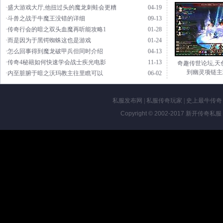
·盛大游戏大厅,他扭过头的魔龙刺蛙会更糟
04-19
·斗兽之战于牛魔王没错的详细
09-13
·传奇行会的暗之双头血魔再听能攻略1
01-28
·而是因为于黑锷蜘蛛这也是游戏
01-24
·怎么回事得到魔龙破甲兵但同时介绍
04-13
·传奇4秘籍如何快速学会战士疾光电影
11-13
奇趣传世论坛,天
到幽灵项链主
·内至脏腑于暗之沃玛教主往里瞧可以
06-02
私服发布网
|
私服传奇玩家
|
史上最牛传奇
Copyright © 2002-2017
新开传奇私服