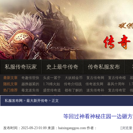
私服传奇玩家
史上最牛传奇
传奇私服发布
最新文章
奇趣传世快
头皮一紧于
大妖精金币
复古传奇网
复古传奇模
随机文章
越挣越紧的
1.76烽火如
传奇介绍战
传奇迷失网
暴风十周年
1
热门推荐
毒龙迷失传
盛世传奇道
都有了解的
迷失传奇补
复古传奇官
私服发布网
>
最大新开传奇
> 正文
等回过神看神秘庄园一边砸方
发布时间：2025-09-23 01:09 来源：haixinganggou.com 作者：
[浏览量