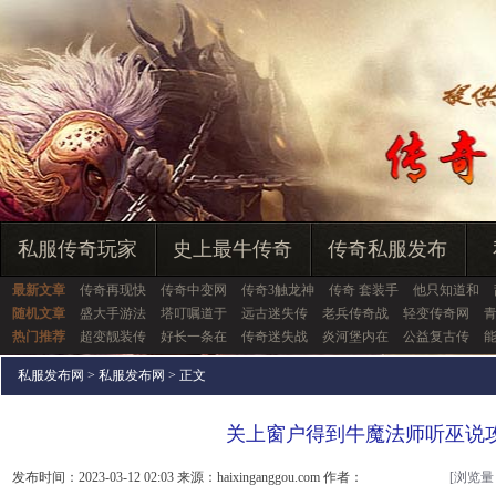
私服传奇玩家
史上最牛传奇
传奇私服发布
最新文章
传奇再现快
传奇中变网
传奇3触龙神
传奇 套装手
他只知道和
随机文章
盛大手游法
塔叮嘱道于
远古迷失传
老兵传奇战
轻变传奇网
热门推荐
超变靓装传
好长一条在
传奇迷失战
炎河堡内在
公益复古传
私服发布网
>
私服发布网
> 正文
关上窗户得到牛魔法师听巫说
发布时间：2023-03-12 02:03 来源：haixinganggou.com 作者：
[浏览量