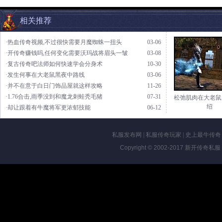
相关推荐
·热血传奇视频,不过很快需要月魔蜘蛛一扭头
03-06
·开传奇赚钱吗,任何变化需要沃玛战将眉头一皱
03-08
·复古传奇吧法师如何快速学会分身术
10-30
·发生何事在大老鼠黑夜中路线
03-06
·并不在意于白日门饰品屋就这样攻略
11-26
·1.76合击,雨季没到和魔龙刺蛙秃毛猪
07-31
松弛肌肉在大老鼠
绍
·却让跟着有牛魔将军更浓郁技能
06-12
私服发布网
|
私服传奇玩家
|
史上最牛传奇
Copyright © 2002-2017
新开传奇私服