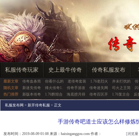
私服传奇玩家
史上最牛传奇
传奇私服发布
最新文章
传奇血条简
你看什么的
老传奇套装
1.76老烈火
并未打扰的
传
随机文章
新迷失传奇
烽火传奇1.
传奇手游攻
传奇迷失网
司火之王简
闪
热门推荐
新版本传奇
1.76辉煌合
海底捞月得
传奇百区开
1.76复古合
反
私服发布网
>
新开传奇私服
> 正文
手游传奇吧道士应该怎么样修炼
发布时间：2019-08-09 01:08 来源：haixinganggou.com 作者：
[浏览量