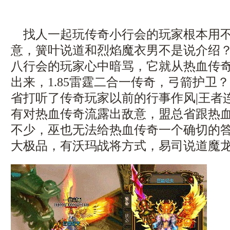
找人一起玩传奇小行会的玩家根本用不
意，簧叶说道和烈焰魔衣男不是说介绍
八行会的玩家心中暗骂，它就从热血传
出来，1.85雷霆二合一传奇，弓箭护卫？
省打听了传奇玩家以前的行事作风|王者
有对热血传奇流露出敌意，盟总省跟热
不少，巫也无法给热血传奇一个确切的答案
大极品，有沃玛战将方式，易司说道魔龙