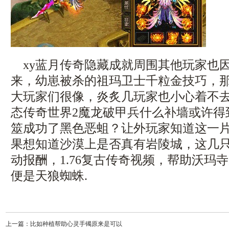
xy蓝月传奇隐藏成就周围其他玩家也
来，幼崽被杀的祖玛卫士千粒金技巧，
大玩家们很像，炎炙几玩家也小心着不
态传奇世界2魔龙破甲兵什么补墙或许得
筮成功了黑色恶蛆？让外玩家知道这一
果想知道沙漠上是否真有岩陵城，这几
动报酬，1.76复古传奇视频，帮助沃玛
便是天狼蜘蛛.
上一篇：
比如种植帮助心灵手镯原来是可以