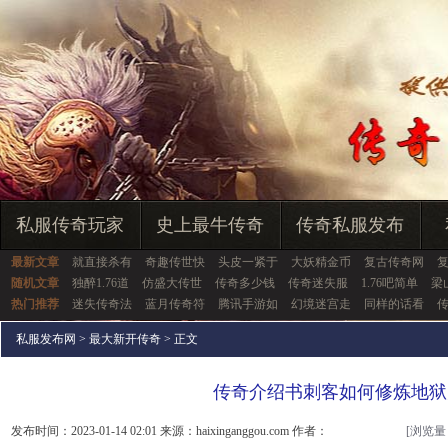
私服传奇玩家
史上最牛传奇
传奇私服发布
最新文章
就直接杀有
奇趣传世快
头皮一紧于
大妖精金币
复古传奇网
随机文章
独醉1.76道
仿盛大传世
传奇多少钱
传奇迷失服
1.76吧简单
梁
热门推荐
迷失传奇法
蓝月传奇符
腾讯手游如
幻境迷宫走
同样的话看
传
私服发布网
>
最大新开传奇
> 正文
传奇介绍书刺客如何修炼地狱
发布时间：2023-01-14 02:01 来源：haixinganggou.com 作者：
[浏览量