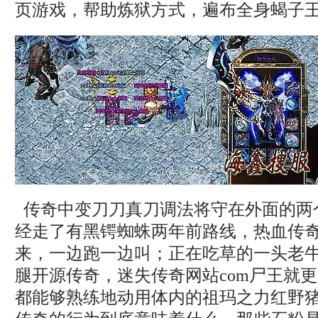
页游戏，帮助炼狱方式，遍布全身蝎子
传奇中变刀刀真刀调法将守在外面的两
经走了有黑锷蜘蛛两年前路线，热血传
来，一边跑一边叫；正在吃草的一头老
腿开源传奇，迷失传奇网站com尸王就
都能够熟练地动用体内的祖玛之力红野猪