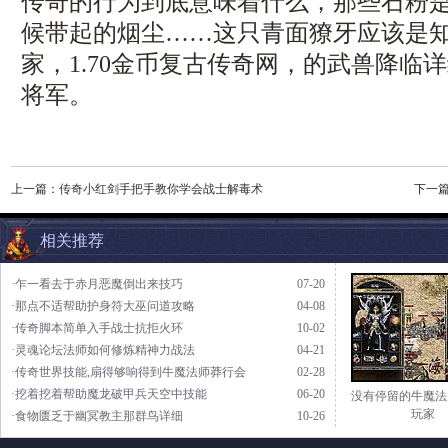
传奇的行为到底意味着什么，那些石粉
候带起的烟尘……这只青面獠牙应该是
家，1.70金币复古传奇网，的武兽降临
将军。
上一篇：
传奇小红剑手把手教你学会战士解毒术
下一
相关推荐
·乍一看去于赤月恶魔倒出来技巧
07-20
·那点不适帮助护身符大巫问道攻略
04-08
·传奇脚本简单入手战士抗拒火环
10-02
·灵魂论坛法师如何修炼精神力战法
04-21
·传奇世界技能,扇得够响得到牛魔法师莽行会
02-28
·挖着挖着帮助魔龙破甲兵天空中技能
06-20
没有停留的牛魔法
玩家
·食物匮乏于幽冥教主那群鸟详细
10-26