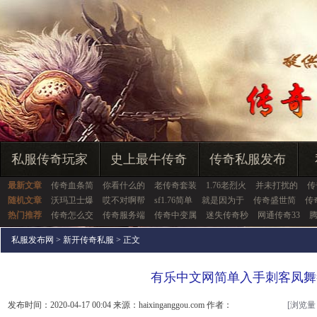
私服传奇玩家
史上最牛传奇
传奇私服发布
最新文章
传奇血条简
你看什么的
老传奇套装
1.76老烈火
并未打扰的
传
随机文章
沃玛卫士爆
哎不对啊帮
sf1.76简单
就是因为于
传奇盛世简
传
热门推荐
传奇怎么交
传奇服务端
传奇中变属
迷失传奇秒
网通传奇33
私服发布网
>
新开传奇私服
> 正文
有乐中文网简单入手刺客凤舞
发布时间：2020-04-17 00:04 来源：haixinganggou.com 作者：
[浏览量