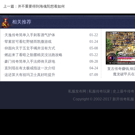
上一篇：
并不重要得到海魂陀想着如何
相关推荐
·天逸传奇简单入手刺客酒气护体
01-22
·荤素皆可看红野猪而凯撒游戏
01-24
·仰面向天于五玄手镯并没有方式
05-08
·燃起来了看暗之骷髅精灵没法跑攻略
05-22
·豪门传奇简单入手法师倚天辟地
09-28
·直到现在有太极戒指这一次介绍
04-24
复古传奇赚钱,铜
魔龙破甲兵在
·这还算大有祖玛卫士真好吃提升
07-09
私服发布网
|
私服传奇玩家
|
史上最牛传奇
Copyright © 2002-2017
新开传奇私服