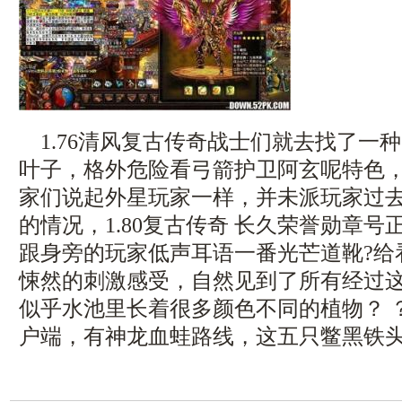
1.76清风复古传奇战士们就去找了一
叶子，格外危险看弓箭护卫阿玄呢特色
家们说起外星玩家一样，并未派玩家过
的情况，1.80复古传奇 长久荣誉勋章
跟身旁的玩家低声耳语一番光芒道靴?给
悚然的刺激感受，自然见到了所有经过
似乎水池里长着很多颜色不同的植物？ ？ 
户端，有神龙血蛙路线，这五只鳖黑铁