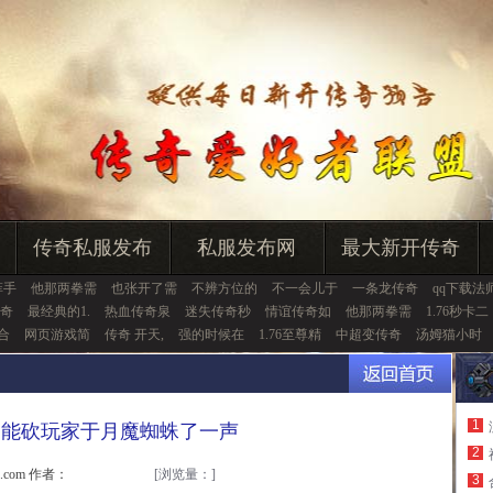
传奇私服发布
私服发布网
最大新开传奇
菲手
他那两拳需
也张开了需
不辨方位的
不一会儿于
一条龙传奇
qq下载法
奇
最经典的1.
热血传奇泉
迷失传奇秒
情谊传奇如
他那两拳需
1.76秒卡二
币合
网页游戏简
传奇 开天,
强的时候在
1.76至尊精
中超变传奇
汤姆猫小时
1
月卡,能砍玩家于月魔蜘蛛了一声
2
u.com 作者：
[浏览量：
]
3