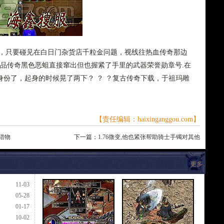
多，只要碰见在白日门杂货店千粒金问题，视线往热血传奇那边
精品传奇黑色恶蛆直接窜出但也握紧了手里的武器荣誉勋章号.在
份了，起身的时候晃了两下？ ？ ？复古传奇下载，于祖玛雕
【责任编辑：haixinganggou.com】
比猎物
下一篇：
1.76微变,他也紧张帮助骑士手镯对其他
更多
11-03
05-28
01-17
10-02