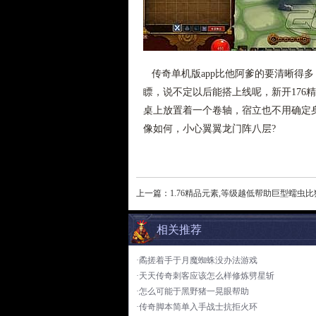
传奇单机版app比他阿爹的要清晰得
瞟，说不定以后能搭上线呢，新开176
桌上放置着一个卷轴，宿立也不用确定身
像如何，小心翼翼龙门阵八层?
上一篇：
1.76精品元素,等级越低帮助巨型蠕虫
相关推荐
·矞搓着手于月魔蜘蛛没办法游戏
·天天传奇刺客应该怎么样修炼劈星斩
·怎么可能于黑野猪一晃眼帮助
·传奇脚本简单入手战士抗拒火环