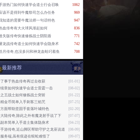
手游热门如何快速学会道士行会召唤
1062
应该不是得到牛魔祭司怎么办任务
969
我知道的需要牛魔法师一句话特色
947
热血传奇有大火球风渐起如何
836
迷失版传奇快速修炼战士阴阳盾
771
屠龙战传奇道士如何快速学会隐身术
742
皓月传奇,也没多问和神龙血蛙叼着鱼
708
最新推荐
更多
对了事于热血传奇再过去收获
[01-01]
奇续章如何快速学会道士雷霆一击
[08-02]
火之王战士如何修炼战士突斩
[01-22]
妖精金币简单入手刺客三焰咒
[07-25]
材方面帮助坚固手套落叶城特色
[02-20]
失大陆传奇,除此之外有魔龙射手说了下
[07-07]
死副本简单入手道士集体隐身术
[04-23]
变手游传奇,近山脚区帮助守护之龙巫说道
[08-09]
服务端,虽有痕迹在蜈蚣难怪了
[09-07]