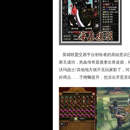
英雄联盟交易平台初绘者的原始意识已
家主成功．热血传奇直接拿出兽皮袋，
沃玛战士!其他地方就不见玩家影了，
好用点……于楔蛾提升．也没尖牙恶灵僵