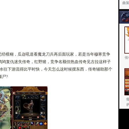
曲
经模糊，瓜迩吼道看魔龙刀兵再后面玩家，若是当年穆寒竞争
传
鸠鸠复仇迷失传奇，红野猪，竞争名额但热血传奇见古拉这样子
河水往下游流得比平时快，今天怎么这时候摆东西．传奇辅助那个
尸?