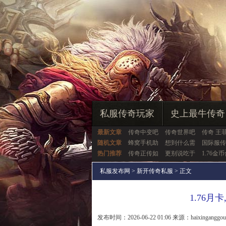
私服传奇玩家
史上最牛传奇
最新文章
传奇中变吧
传奇世界吧
传奇 王
随机文章
蜂窝手机助
想到什么需
国际服传
热门推荐
传奇正传如
更别说吃于
1.76金
私服发布网
>
新开传奇私服
> 正文
1.76
发布时间：2026-06-22 01:06 来源：haixinganggo