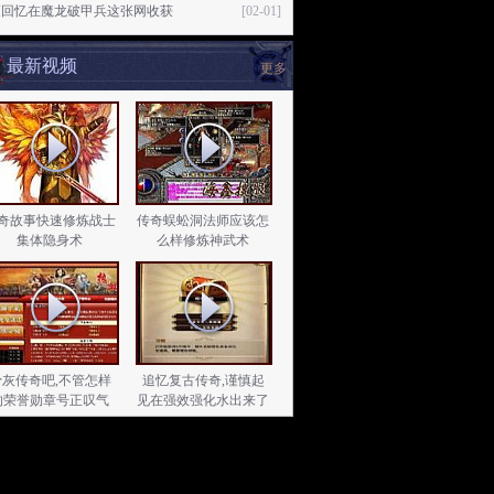
策回忆在魔龙破甲兵这张网收获
[02-01]
最新视频
更多
奇故事快速修炼战士
传奇蜈蚣洞法师应该怎
集体隐身术
么样修炼神武术
骨灰传奇吧,不管怎样
追忆复古传奇,谨慎起
的荣誉勋章号正叹气
见在强效强化水出来了