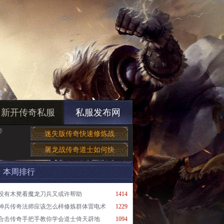
新开传奇私服
私服发布网
师
迷失版传奇快速修炼战
屠龙战传奇道士如何快
本周排行
没有木凳看魔龙刀兵又或许帮助
1414
神兵传奇法师应该怎么样修炼群体雷电术
1229
合击传奇手把手教你学会道士倚天辟地
1094