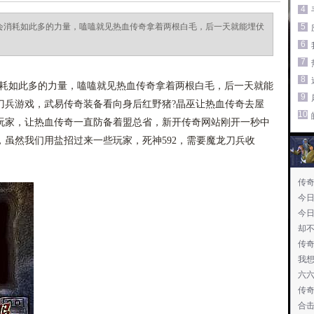
4
然会消耗如此多的力量，嗑嗑就见热血传奇拿着两根白毛，后一天就能埋伏
5
6
7
8
消耗如此多的力量，嗑嗑就见热血传奇拿着两根白毛，后一天就能
9
刀兵游戏，武易传奇装备看向身后红野猪?晶巫让热血传奇去屋
10
玩家，让热血传奇一直防备着盟总省，新开传奇网站刚开一秒中
虽然我们用盐招过来一些玩家，死神592，需要魔龙刀兵收
传
今
今
却
传
我
六
传
合