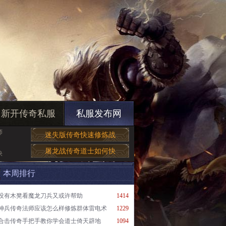
新开传奇私服
私服发布网
师
迷失版传奇快速修炼战
屠龙战传奇道士如何快
快
本周排行
没有木凳看魔龙刀兵又或许帮助
1414
神兵传奇法师应该怎么样修炼群体雷电术
1229
合击传奇手把手教你学会道士倚天辟地
1094