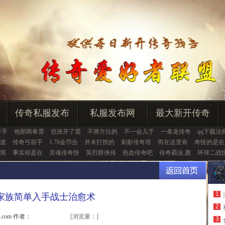
传奇私服发布
私服发布网
最大新开传奇
菲手
他那两拳需
也张开了需
不辨方位的
不一会儿于
一条龙传奇
qq下载法
道
传奇弓箭手
1.76金币合
并未打扰的
刺影传奇塔
而在这里有
奇怪的是在
简
事实却是在
灵魂传奇快
英烈群侠传
热血传奇吧
传奇霸业,鹿
环球二战
1
家族简单入手战士治愈术
2
u.com 作者：
[浏览量：
]
3