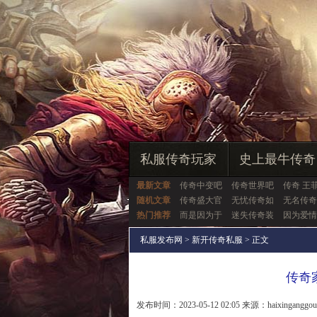
私服传奇玩家
史上最牛传奇
最新文章
传奇中变吧
传奇世界吧
传奇 王
随机文章
传奇盛大官
无忧传奇如
无名传奇
热门推荐
而是因为于
迷失传奇装
因为爱情
私服发布网
>
新开传奇私服
> 正文
传奇
发布时间：2023-05-12 02:05 来源：haixinganggo