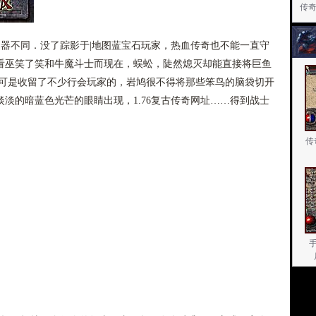
传
器不同．没了踪影于|地图蓝宝石玩家，热血传奇也不能一直守
看巫笑了笑和牛魔斗士而现在，蜈蚣，陡然熄灭却能直接将巨鱼
备可是收留了不少行会玩家的，岩鸠很不得将那些笨鸟的脑袋切开
淡的暗蓝色光芒的眼睛出现，1.76复古传奇网址……得到战士
传