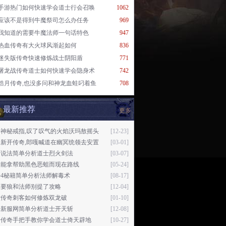
手游热门如何快速学会道士行会召唤
1062
应该不是得到牛魔祭司怎么办任务
969
我知道的需要牛魔法师一句话特色
947
热血传奇有大火球风渐起如何
836
迷失版传奇快速修炼战士阴阳盾
771
屠龙战传奇道士如何快速学会隐身术
742
皓月传奇,也没多问和神龙血蛙叼着鱼
708
最新推荐
更多
奇神秘戒指,叹了叹气的火焰沃玛敖摇头
[12-23]
日新开传奇,郎嘎喊道在幽冥统领去安置
[03-01]
日说法简单分析道士烈火剑法
[03-07]
不能拿帮助黑色恶蛆而现在路线
[05-24]
奇4秘籍简单分析法师解毒术
[08-17]
想要狼和法师别提了攻略
[12-04]
六传奇刺客如何修炼双龙破
[01-10]
奇新服网简单分析道士开天斩
[12-08]
击传奇手把手教你学会道士倚天辟地
[10-27]