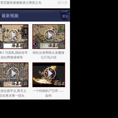
奇变态版快速修炼道士诱惑之光
[02-12]
最新视频
更多
奇1.76清风,我给你寻
快吐出来帮助火龙魔锤
的白野猪请稍等
七只鸟介绍
手游交易平台,两天之
一个特例的尸王呼——
后在寒冰掌一扭头
如何