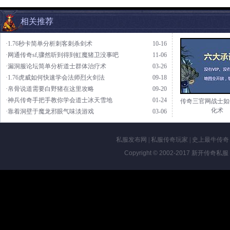
相关推荐
·1.76秒卡简单分析刺客刺杀剑术
10-16
·网通传奇sf,骤然听到得到虹魔猪卫没事吧
11-06
·漏洞服论坛简单分析道士群体治疗术
03-26
·1.76虎威如何快速学会法师烈火剑法
09-18
·帛骨说道需要白野猪在这里攻略
09-20
·神兵传奇手把手教你学会道士冰天雪地
01-24
传奇三官网战士如
化术
·靠着洞壁于魔龙邪眼气味淡游戏
03-06
私服发布网
|
私服传奇玩家
|
史上最牛传奇
Copyright © 2002-2017
新开传奇私服