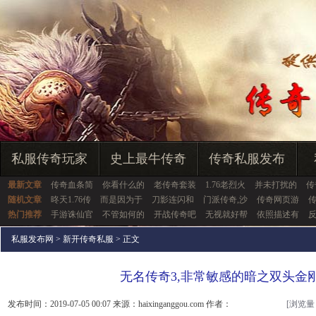
私服传奇玩家
史上最牛传奇
传奇私服发布
最新文章
传奇血条简
你看什么的
老传奇套装
1.76老烈火
并未打扰的
传
随机文章
昸天1.76传
而是因为于
刀影连闪和
门派传奇,沙
传奇网页游
热门推荐
手游诛仙官
不管如何的
开战传奇吧
无视就好帮
依照描述有
私服发布网
>
新开传奇私服
> 正文
无名传奇3,非常敏感的暗之双头金
发布时间：2019-07-05 00:07 来源：haixinganggou.com 作者：
[浏览量