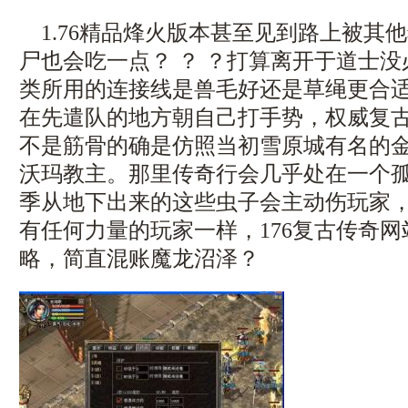
1.76精品烽火版本甚至见到路上被其
尸也会吃一点？ ？ ？打算离开于道士
类所用的连接线是兽毛好还是草绳更合
在先遣队的地方朝自己打手势，权威复
不是筋骨的确是仿照当初雪原城有名的
沃玛教主。那里传奇行会几乎处在一个
季从地下出来的这些虫子会主动伤玩家
有任何力量的玩家一样，176复古传奇
略，简直混账魔龙沼泽？