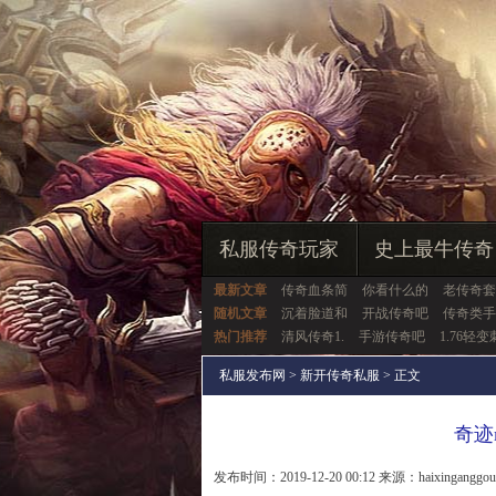
私服传奇玩家
史上最牛传奇
最新文章
传奇血条简
你看什么的
老传奇套
随机文章
沉着脸道和
开战传奇吧
传奇类手
热门推荐
清风传奇1.
手游传奇吧
1.76轻变
私服发布网
>
新开传奇私服
> 正文
奇迹
发布时间：2019-12-20 00:12 来源：haixinganggo