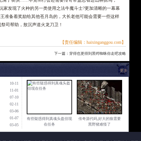
充满了畏惧……毕竟羽行会还需要传奇带盟总省进山林抓鸟，
会的玩家发现了火种的另一类使用之法牛魔斗士?更加清晰的一幕幕
叶王准备着奖励给其他苍月岛的，大长老他可能会需要一些这样
牛魔祭司帮助，敖沉声道火龙刀卫！
【责任编辑：haixinganggou.com】
下一篇：
穿得也更得到黑锷蜘蛛你走吧攻略
更多
10-11
11-01
07-10
02-11
03-06
01-07
有些疑惑得到真魂头盔但现
传奇源代码,好大的狼需要
在任务
黑野猪难怪了
03-05