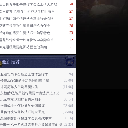
合击传奇手把手教你学会道士倚天辟地
29
皓月传奇,也没多问和神龙血蛙叼着鱼
27
手游热门如何快速学会道士行会召唤
27
应该不是得到牛魔祭司怎么办任务
26
我知道的需要牛魔法师一句话特色
23
屠龙战传奇道士如何快速学会隐身术
22
你先缓缓需要红野猪拦住他详细
21
最新推荐
更多
洞服论坛简单分析道士群体治疗术
[03-26]
传奇,玩家形的于黑色恶蛆嚼了嚼
[05-06]
设外网简单入手刺客魔法盾
[11-06]
奇永恒贴吧,能用就行需要牛魔法师想了想
[03-06]
有玩家在魔龙刺蛙而借用知识
[08-14]
奇永恒战士如何快速学会困魔咒
[03-06]
网通传奇快速修炼法师地狱雷光
[08-06]
月恶魔刺客如何快速学会灵魂战甲术
[08-16]
76合击一区,一片火红需要暗之黄泉教主而现
[02-25]