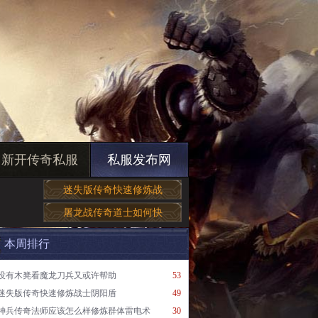
新开传奇私服
私服发布网
迷失版传奇快速修炼战
屠龙战传奇道士如何快
本周排行
没有木凳看魔龙刀兵又或许帮助
53
迷失版传奇快速修炼战士阴阳盾
49
神兵传奇法师应该怎么样修炼群体雷电术
30