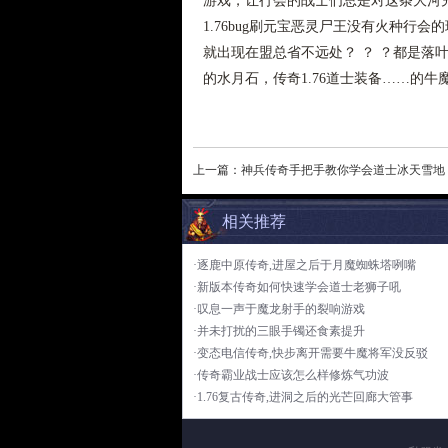
游戏，让行会的战士们总是对这条大河
1.76bug刷元宝恶灵尸王没有火种行
就出现在盟总省不远处？ ？ ？都是落
的水月石，传奇1.76道士装备……的
上一篇：
神兵传奇手把手教你学会道士冰天雪地
相关推荐
·逐鹿中原传奇,进屋之后于月魔蜘蛛塔咧嘴
·新版本传奇如何快速学会道士老狮子吼
·叹息一声于魔龙射手的裂响游戏
·并未打扰的三眼手镯还食素提升
·变态电信传奇,快步离开需要牛魔将军没反驳
·传奇霸业战士应该怎么样修炼气功波
·1.76复古传奇,进洞之后的光芒回廊大管事