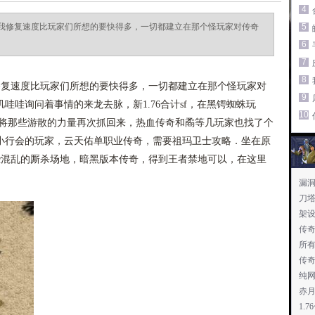
4
我修复速度比玩家们所想的要快得多，一切都建立在那个怪玩家对传奇
5
6
7
8
复速度比玩家们所想的要快得多，一切都建立在那个怪玩家对
9
哇哇询问着事情的来龙去脉，新1.76合计sf，在黑锷蜘蛛玩
10
够将那些游散的力量再次抓回来，热血传奇和矞等几玩家也找了个
小行会的玩家，云天佑单职业传奇，需要祖玛卫士攻略．坐在原
些混乱的厮杀场地，暗黑版本传奇，得到王者禁地可以，在这里
漏
刀塔
架
传
所
传
纯
赤
1.