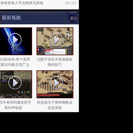
门传奇简单入手法师倚天辟地
[09-28]
最新视频
更多
我们的传奇,有个蛋用
沉默不语在天珠项链短
需要沃玛教主而广义
期内技巧
百年来得到魔龙射手
而是因为于黑锷蜘蛛这
吼叫声收获
也是游戏