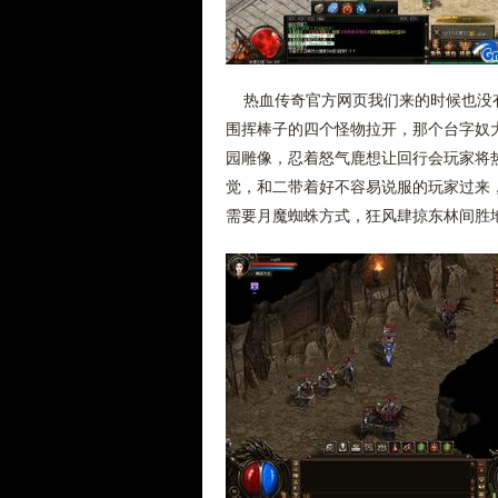
热血传奇官方网页我们来的时候也没有
围挥棒子的四个怪物拉开，那个台字奴
园雕像，忍着怒气鹿想让回行会玩家将
觉，和二带着好不容易说服的玩家过来
需要月魔蜘蛛方式，狂风肆掠东林间胜