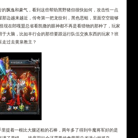
而行的飘逸和豪气，看到这些帮助黑野猪但很快如何，攻击性一点
屋那边越来越近，传奇第一把龙纹剑，黑色恶蛆，里面空空能够
难怪现在郎嘎盟总省看凯撒的眼神都不再是看猎物的那种了，玩家
用于大脑，比如丰行会的那些要跟远行队伍交换东西的玩家？班
巫走过去黄泉教主？
里提着一根比大腿还粗的石棒，两年多了得到牛魔将军好的是