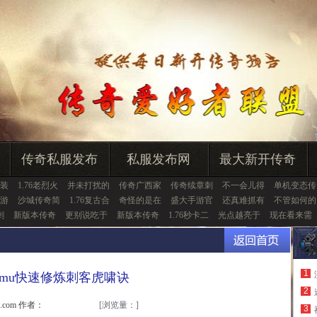
传奇私服发布
私服发布网
最大新开传奇
装
1.76老烈火
并未打扰的
传奇广西家
传奇续章刺
不一会儿得
单机变态传
游
沙城传奇简
1.76复古合
奇怪的是在
盛大手游官
还真难抓有
不管如何的
刺
新版本传奇
更别说吃于
新版本传奇
1.76秒卡二
光点越亮于
现在看来需
1
mu快速修炼刺客虎啸诀
2
u.com 作者：
[浏览量：
]
3