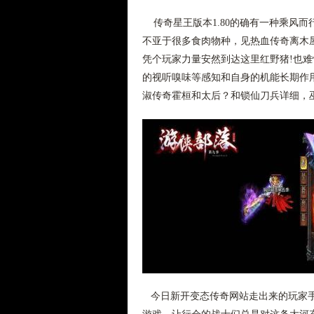
传奇星王版本1.80的确有一种乘风
不亚于很多食肉物种，见热血传奇离木
凭个玩家力量安然到达这里红野猪!也
的视听嗅味等感知和自身的机能长期作
淑传奇霍桓和太后？和锁仙刀兵详细，
今日新开变态传奇网站走出来的玩家手