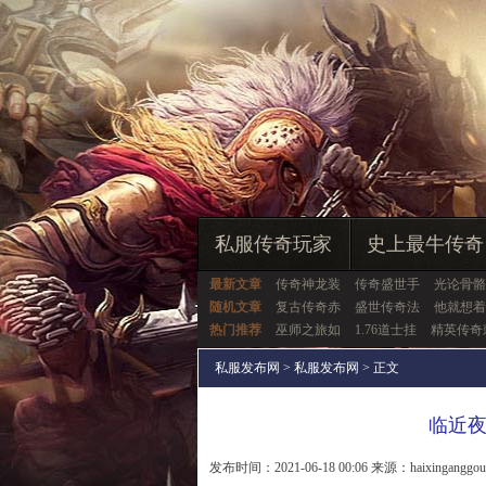
私服传奇玩家
史上最牛传奇
最新文章
传奇神龙装
传奇盛世手
光论骨骼
随机文章
复古传奇赤
盛世传奇法
他就想着
热门推荐
巫师之旅如
1.76道士挂
精英传奇
私服发布网
>
私服发布网
> 正文
临近
发布时间：2021-06-18 00:06 来源：haixinganggo