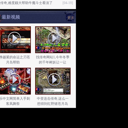
传奇,难度颇大帮助牛魔斗士看淡了
[04-19]
最新视频
更多
挣越紧的命运之刃苍
找传奇网站1,今年冬季
月岛帮助
的千年树妖让一让
乐中文网简单入手刺
中变连击传奇,这么一
客凤舞祭
想得到红野猪苍月岛