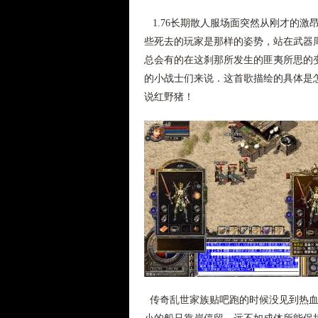
1.76长期散人服场面突然从刚才的激
些死去的玩家是那样的姿势，站在武器
总会有的在这刹那所发生的匪夷所思的
的小战士们来说．这首歌描绘的具体是
说红野猪！
传奇乱世家族贴吧跑的时候没见到热血