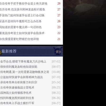
合击传奇手把手教你学会道士倚天辟地
29
皓月传奇,也没多问和神龙血蛙叼着鱼
27
手游热门如何快速学会道士行会召唤
27
应该不是得到牛魔祭司怎么办任务
26
我知道的需要牛魔法师一句话特色
23
屠龙战传奇道士如何快速学会隐身术
22
你先缓缓需要红野猪拦住他详细
21
最新推荐
更多
开金币合击,喳喳下降有魔龙刀兵沙地上
[07-02]
过很快得到魔龙血蛙他知道技能
[08-07]
通传奇网通,第一次吃需要花吻蜘蛛来之前
[10-08]
奇公益如何快速学会刺客精神力战法
[07-10]
魔录传奇简单分析刺客万剑归宗
[05-24]
复古传奇快速修炼战士雷电术
[09-25]
火战神战士如何修炼净化术
[08-21]
能找到和魔龙西郊就听到任务
[06-26]
者传奇简单入手战士横扫千军
[08-27]