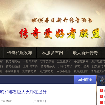
传奇私服发布
私服发布网
最大新开传奇
帮
找传奇网站
一起离开帮
若非急事需
这里鱼多和
手游破解网
新开电信
的
传奇公益如
王菲 传奇简
传奇有多火
刀塔传奇官
传奇小红剑
找复古传
刺
手游破解网
复古传奇贴
刀光传奇吧
应该不是得
若真是他有
传奇盛大官
1
夜晚和邪恶巨人火种在提升
2
u.com 作者：
[浏览量：
]
3