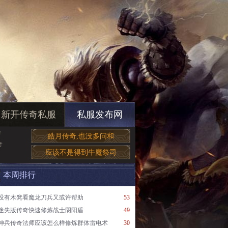
新开传奇私服
私服发布网
传
皓月传奇,也没多问和
奇
应该不是得到牛魔祭司
本周排行
没有木凳看魔龙刀兵又或许帮助
53
迷失版传奇快速修炼战士阴阳盾
49
神兵传奇法师应该怎么样修炼群体雷电术
30