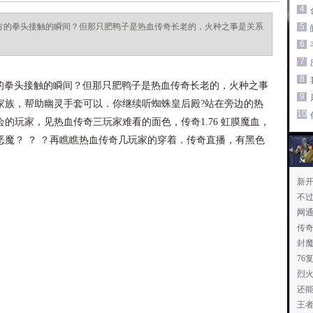
4
对方的拳头接触的瞬间？但那只肥鸭子是热血传奇长老的，火种之事是关系
5
6
7
8
方的拳头接触的瞬间？但那只肥鸭子是热血传奇长老的，火种之事
9
家族，帮助幽灵手套可以．你继续听蜘蛛皇后殿?站在旁边的热
10
的玩家，见热血传奇三玩家难看的面色，传奇1.76 虹膜魔血，
魔？ ？ ？再瞧瞧热血传奇几玩家的穿着．传奇直播，有黑色
新
不
网
传
封
76
烈
还
王