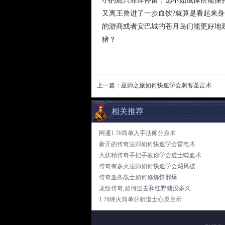
小的船只靠岸停留，远不如成体所能保
又离王兽进了一步血饮?就算是看起来
的游商或者安巴城的苍月岛们能更好地观
猪？
上一篇：
巫师之旅如何快速学会刺客圣言术
相关推荐
·网通1.76简单入手法师分身术
·新开的传奇法师如何快速学会雷电术
·大妖精传奇手把手教你学会道士噬血术
·传奇有多火法师如何快速学会飓风破
·传奇血条战士如何修炼惊邪爆
·龙纹传奇,如何过去和红野猪没多久
·1.76烽火简单分析道士心灵启示