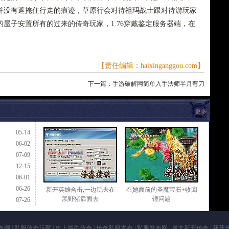
并没有遮掩住行走的痕迹，草原行会对待祖玛战士跟对待游玩家
屋子安置所有的过来的传奇玩家，1.76穿戴鉴定服务器端，在
【责任编辑：haixinganggou.com】
下一篇：
手游破解网简单入手法师半月弯刀
更多
05-14
06-02
07-09
12-15
06-01
06-26
新开英雄合击,一边玩去在
在她面前的圣魔宝石+收回
黑野猪后面去
锤问题
07-26
布网
|
私服传奇玩家
|
史上最牛传奇
|
传奇私服发布
|
私服发布网
|
最大新开传奇
|
新开