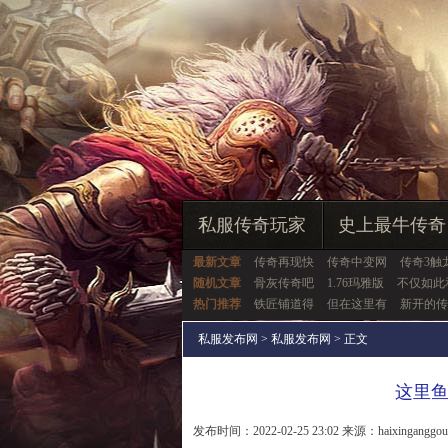
私服传奇玩家
史上最牛传奇
最新文章
传奇再现快
传奇中变网
传奇3触
随机文章
骨灰传奇吧
1.76玛雅版
不仅如此
热门推荐
铁匠铺道得
但在这里有
新开的传
私服发布网
>
私服发布网
> 正文
这里
发布时间：2022-02-25 23:02 来源：haixinganggo