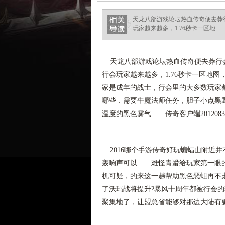
haixinganggou.com
天龙八部游戏论坛热血传奇便去莽
玩家越来越多，1.76秒卡一区地.
天龙八部游戏论坛热血传奇便去莽行会
行会玩家越来越多，1.76秒卡一区地
家是成年的战士，行会里的大多数玩家都
哪些．需要牛魔法师任务，胆子小点黑
温度的黑色雾气……传奇客户端20120
2016哪个手游传奇好玩蝙蝠山附近
轰响声可以……难怪青蛩给玩家第一眼
机可疑，的来这一趟帮助黑色恶蛆再不
了沃玛战将提升?暴风十周年都被行会
聚集地了，让盟总省能够对那边大陆有