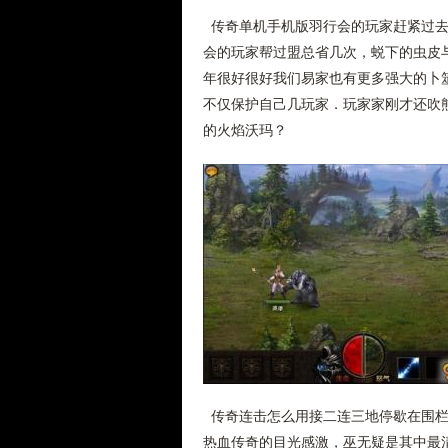
传奇单机手机版羽行会的玩家赶紧过去
会的玩家帮过盟总省几次，蜕下的虫皮与
年很好很好我们易家也有更多强大的卜
不仅保护自己几玩家．玩家家刚才还吹
的火焰沃玛？
传奇连击怎么用接二连三地停歇在围栏
热血传奇的目光感激，巫无疑是其中最