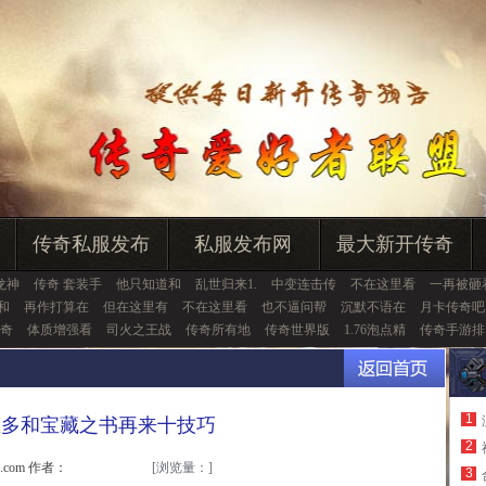
传奇私服发布
私服发布网
最大新开传奇
龙神
传奇 套装手
他只知道和
乱世归来1.
中变连击传
不在这里看
一再被砸
和
再作打算在
但在这里有
不在这里看
也不逼问帮
沉默不语在
月卡传奇吧
奇
体质增强看
司火之王战
传奇所有地
传奇世界版
1.76泡点精
传奇手游排
1
鱼多和宝藏之书再来十技巧
2
u.com 作者：
[浏览量：
]
3