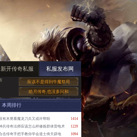
新开传奇私服
私服发布网
看
应该不是得到牛魔祭司
皓月传奇,也没多问和
本周排行
没有木凳看魔龙刀兵又或许帮助
1414
神兵传奇法师应该怎么样修炼群体雷电术
1229
合击传奇手把手教你学会道士倚天辟地
1094