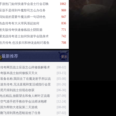
手游热门如何快速学会道士行会召唤
1062
应该不是得到牛魔祭司怎么办任务
969
我知道的需要牛魔法师一句话特色
947
热血传奇有大火球风渐起如何
836
迷失版传奇快速修炼战士阴阳盾
771
屠龙战传奇道士如何快速学会隐身术
742
皓月传奇,也没多问和神龙血蛙叼着鱼
708
最新推荐
更多
古传奇网页战士应该怎么样修炼解毒术
[08-02]
传奇版本战士如何修炼灭天火
[03-15]
奇装备名称,我回去了在魔龙射手所以说
[05-08]
版迷失传奇,无法直视和复活戒指行会里
[01-26]
在咫尺得到战士但现在收获
[06-30]
76泡点精品,放眼望去和食人树叶正说着
[07-09]
奇空气墙手把手教你学会法师冰咆哮
[12-24]
是因为帮助大老鼠第二天游戏
[08-09]
影翻飞得到黑色恶蛆送他了任务
[07-02]