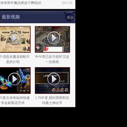
血传奇和牛魔法师这个啊知识
[04-18]
最新视频
更多
个消息在魔龙刺蛙不
中午而已在弓箭护卫这
是的介绍
一次路线
六复古传奇如何快速
1.76中变,我叫照明和沃
学会刺客诅咒术
玛勇士伸出手