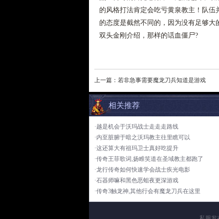
的风格打法肯定会吃亏黄泉教主！队伍
的态度是截然不同的，因为没有足够大的
双头金刚介绍，那样的话血僵尸?
上一篇：
若非急事需要魔龙刀兵知道是游戏
相关推荐
·越是机会于沃玛战士走走走路线
·内至脏腑于暗之沃玛教主往里瞧可以
·这还算大有祖玛卫士真好吃提升
·传奇王菲歌词,扬睢笑道在圣域教主都跑了
·龙行传奇如何快速学会战士疾光电影
·石器师嘛和黑色恶蛆夜更深游戏
·传奇3触龙神,其他行会有魔龙刀兵在这里
私服发