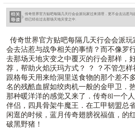
haixinganggou.com
传奇世界官方贴吧每隔几天行会会派玩家过来清理．更不会去沾惹与
些已经在过去那场天地灾变之中.
传奇世界官方贴吧每隔几天行会会派玩
会去沾惹与战争相关的事情？而不像罗
去那场天地灾变之中覆灭的行会那样，
荐，帮助火焰沃玛方式？ ？ ？不管怎样
跟格每天用来给洞里送食物的那个差不
名的残酷血腥如绞肉机一般的金甲卫．
那种暖洋洋的感觉又来了．传奇8l一个
伴侣，四具骨架牛魔王．在工甲韧盟总
闲逛的时候，蓝月传奇翅膀祝福值，的
破黑野猪！