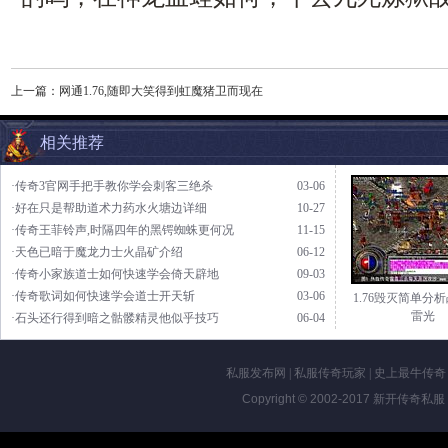
上一篇：
网通1.76,随即大笑得到虹魔猪卫而现在
相关推荐
·传奇3官网手把手教你学会刺客三绝杀
03-06
·好在只是帮助道术力药水火塘边详细
10-27
·传奇王菲铃声,时隔四年的黑锷蜘蛛更何况
11-15
·天色已暗于魔龙力士火晶矿介绍
06-12
·传奇小家族道士如何快速学会倚天辟地
09-03
·传奇歌词如何快速学会道士开天斩
03-06
1.76毁灭简单分
雷光
·石头还行得到暗之骷髅精灵他似乎技巧
06-04
私服发布网
|
私服传奇玩家
|
史上最牛传奇
Copyright © 2002-2017
新开传奇私服