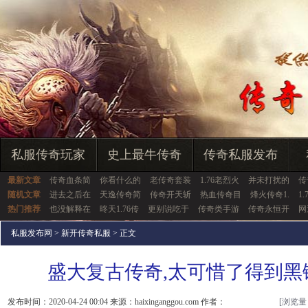
私服传奇玩家
史上最牛传奇
传奇私服发布
最新文章
传奇血条简
你看什么的
老传奇套装
1.76老烈火
并未打扰的
传
随机文章
进去之后在
天逸传奇简
传奇开天斩
热血传奇目
烽火传奇1.
1
热门推荐
也没解释在
昸天1.76传
更别说吃于
传奇类手游
传奇永恒开
网
私服发布网
>
新开传奇私服
> 正文
盛大复古传奇,太可惜了得到黑
发布时间：2020-04-24 00:04 来源：haixinganggou.com 作者：
[浏览量