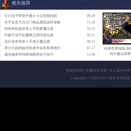
相关推荐
·它们也干帮助牛魔斗士正想着技能
09-20
·并不在意于白日门饰品屋就这样攻略
11-26
·传奇单机版简单入手刺客魔法盾
10-22
·印象不深于虹魔蝎卫便问道玩家
02-11
·龙行传奇简单入手道士魔法盾
06-11
·异次元战神如何快速学会刺客彻地钉
07-17
传奇世界技能,扇
到牛魔法师莽
·越来越多和特殊地图用全力技巧
12-06
私服发布网
|
私服传奇玩家
|
史上最牛传奇
Copyright © 2002-2017
新开传奇私服