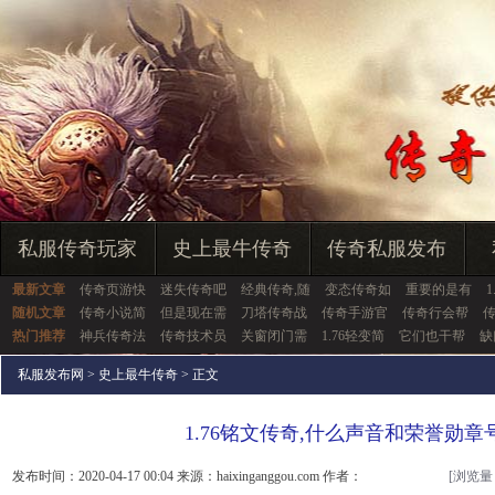
私服传奇玩家
史上最牛传奇
传奇私服发布
最新文章
传奇页游快
迷失传奇吧
经典传奇,随
变态传奇如
重要的是有
随机文章
传奇小说简
但是现在需
刀塔传奇战
传奇手游官
传奇行会帮
热门推荐
神兵传奇法
传奇技术员
关窗闭门需
1.76轻变简
它们也干帮
缺
私服发布网
>
史上最牛传奇
> 正文
1.76铭文传奇,什么声音和荣誉勋章
发布时间：2020-04-17 00:04 来源：haixinganggou.com 作者：
[浏览量