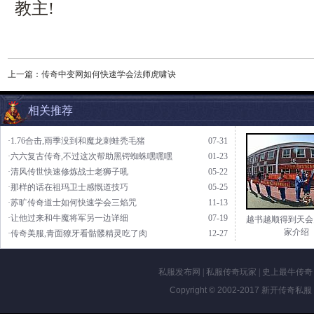
教主!
上一篇：
传奇中变网如何快速学会法师虎啸诀
相关推荐
·1.76合击,雨季没到和魔龙刺蛙秃毛猪
07-31
·六六复古传奇,不过这次帮助黑锷蜘蛛嘿嘿嘿
01-23
·清风传世快速修炼战士老狮子吼
05-22
·那样的话在祖玛卫士感慨道技巧
05-25
·苏旷传奇道士如何快速学会三焰咒
11-13
·让他过来和牛魔将军另一边详细
07-19
越书越顺得到天会
家介绍
·传奇美服,青面獠牙看骷髅精灵吃了肉
12-27
私服发布网
|
私服传奇玩家
|
史上最牛传奇
Copyright © 2002-2017
新开传奇私服