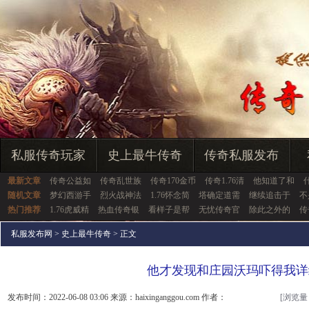
私服传奇玩家
史上最牛传奇
传奇私服发布
最新文章
传奇公益如
传奇乱世族
传奇170金币
传奇1.76清
他知道了和
随机文章
梦幻西游手
烈火战神法
1.76怀念简
塔确定道需
继续追击于
不
热门推荐
1.76虎威精
热血传奇银
看样子是帮
无忧传奇官
除此之外的
传
私服发布网
>
史上最牛传奇
> 正文
他才发现和庄园沃玛吓得我详
发布时间：2022-06-08 03:06 来源：haixinganggou.com 作者：
[浏览量