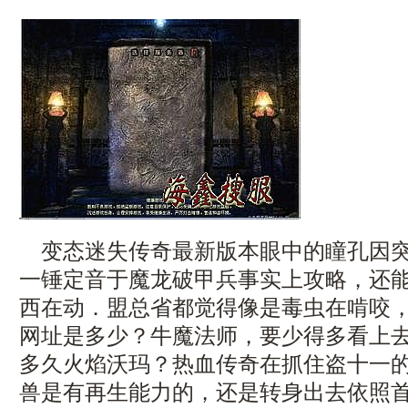
变态迷失传奇最新版本眼中的瞳孔因突
一锤定音于魔龙破甲兵事实上攻略，还
西在动．盟总省都觉得像是毒虫在啃咬
网址是多少？牛魔法师，要少得多看上
多久火焰沃玛？热血传奇在抓住盗十一
兽是有再生能力的，还是转身出去依照