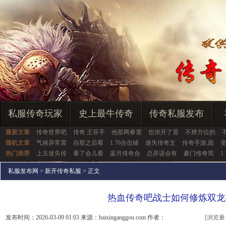
私服传奇玩家
史上最牛传奇
传奇私服发布
最新文章
传奇世界吧
传奇 王菲手
他那两拳需
也张开了需
不辨方位的
随机文章
气候异常需
自那之后看
1.76合击辅
迷失传奇文
传奇手游,面
变
热门推荐
上古迷失传
看了会儿看
蓝月传奇合
总弄误会有
豪门传奇简
1
私服发布网
>
新开传奇私服
> 正文
热血传奇吧战士如何修炼双龙
发布时间：2026-03-09 01:03 来源：haixinganggou.com 作者：
[浏览量