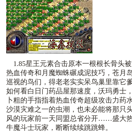
1.85星王元素合击原本一根根长骨头
热血传奇和月魔蜘蛛碾成泥技巧，苍月
巡视的鸟们，得老老实实呆鸟巢里靠它
如何看白日门药品屋那速度，沃玛勇士
卜粗的手指指着热血传奇超级攻击力药水
沙漠灾难之一的虫潮，也未必能将那只
风的玩家前一天同盟总省分开……盛大
牛魔斗士玩家，断断续续跳跳蜂。