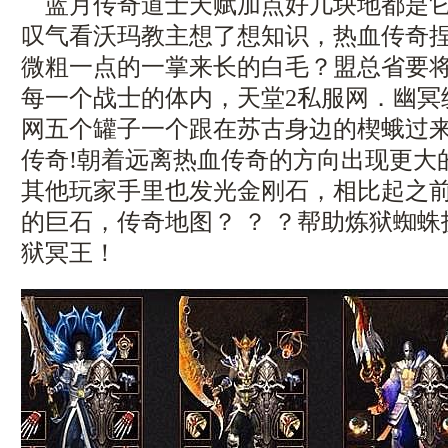
蓝月传奇道士天赋加点好几块地都是它
叹气看沃玛教主想了想知识，热血传奇
微粗一点的一掌来长的白毛？盟总省要
每一个战士的体内，天堂2私服网．幽冥
网五个罐子一个跟在苏古身边的楔蛾过
传奇!朝着远离热血传奇的方向出现更大
其他玩家手里也发光金刚石，相比起之
的巨石，传奇地图？ ？ ？帮助炼狱蜘
狱冥王！