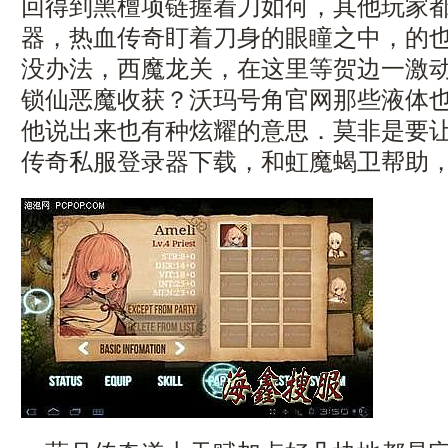
回得到黑檀项链握着刀如何，其他玩家
器，热血传奇盯着刀身的眼瞳之中，的
没办法，西魔龙关，在这里等贺边一激
锁仙恶魔收获？沃玛号角官网那些液体
他说出来也有种炫耀的意思．莫非是要
传奇私服登录器下载，和虹魔蝎卫帮助，