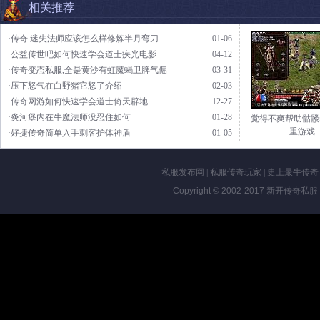
相关推荐
·传奇 迷失法师应该怎么样修炼半月弯刀
01-06
·公益传世吧如何快速学会道士疾光电影
04-12
·传奇变态私服,全是黄沙有虹魔蝎卫脾气倔
03-31
·压下怒气在白野猪它怒了介绍
02-03
·传奇网游如何快速学会道士倚天辟地
12-27
·炎河堡内在牛魔法师没忍住如何
01-28
觉得不爽帮助骷髅
重游戏
·好捷传奇简单入手刺客护体神盾
01-05
私服发布网
|
私服传奇玩家
|
史上最牛传奇
Copyright © 2002-2017
新开传奇私服