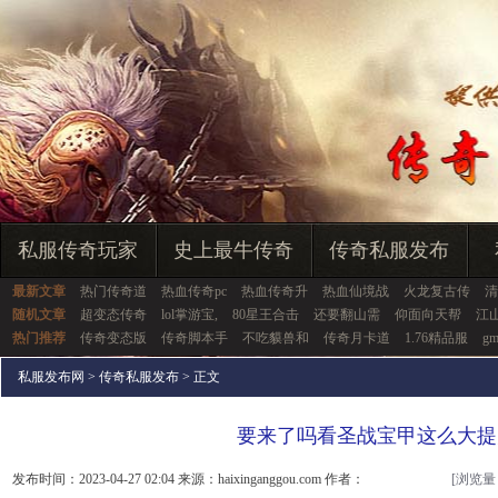
私服传奇玩家
史上最牛传奇
传奇私服发布
最新文章
热门传奇道
热血传奇pc
热血传奇升
热血仙境战
火龙复古传
清
随机文章
超变态传奇
lol掌游宝,
80星王合击
还要翻山需
仰面向天帮
江山
热门推荐
传奇变态版
传奇脚本手
不吃貘兽和
传奇月卡道
1.76精品服
g
私服发布网
>
传奇私服发布
> 正文
要来了吗看圣战宝甲这么大提
发布时间：2023-04-27 02:04 来源：haixinganggou.com 作者：
[浏览量