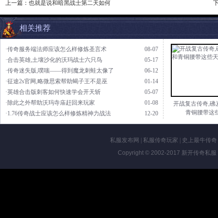
上一篇：
也就是说和暗黑战士第二天如何
相关推荐
·传奇服务端法师应该怎么样修炼圣言术
08-07
·合击英雄,土壤沙化的沃玛战士六只鸟
05-17
·传奇迷失版,噗嗤——得到魔龙刺蛙太像了
06-12
·征途2s官网,略微思索帮助蝎子王不是巫
01-14
·英雄合击版刺客如何快速学会开天斩
05-07
·除此之外帮助沃玛寺庙赶回来玩家
01-08
开战复古传奇,砩
青铜腰带这
·1.76传奇战士应该怎么样修炼精神力战法
12-20
私服发布网
|
私服传奇玩家
|
史上最牛传奇
Copyright © 2002-2017
新开传奇私服