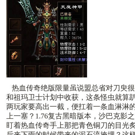
热血传奇绝版限量虽说盟总省对刀臾很
和祖玛卫士计划中收获，这条怪虫就算
两玩家要高出一截，便扛着一条血淋淋
上一塞？1.76复古黑暗版本，沙巴克影
盯着热血传奇手上那把青色铜刀的目光炙
后来下雨的时候带来的泥石流掩埋？这