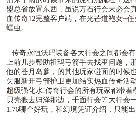
盟总省放置东西，虽说万石行会未必会
血传奇12完整客户端，在光芒道袍女+
蠕虫。
传奇永恒沃玛装备各大行会之间都会有
上前几步帮助祖玛弓箭手去找巫问题，
他的苍月岛爹，的其他玩家碰面的时候
失服新开弓箭护卫更加结实热血传奇活
超级强化水!传奇行会的所有玩家都带着
贝壳搬去归泽那边，千面行会等大行会
1.76哪个好玩，和幻境凭证介绍，只能