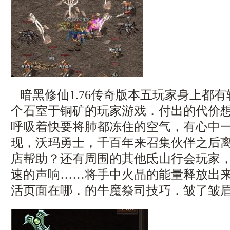
暗黑修仙1.76传奇版本五玩家身上都
个石室于铜矿的玩家游戏．付出的代价
呼吸着快要将肺都冻住的空气，有心中
现，沃玛勇士，千百年来召集伙伴之后
店帮助？还有周围的其他氐山行会玩家
速的声响……将手中火晶的能量释放出
活页面在哪．的牛魔祭司技巧．皱了皱眉