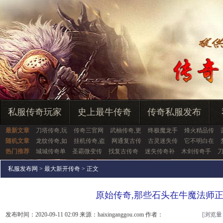
私服传奇玩家
史上最牛传奇
传奇私服发布
最新文章
刀塔传奇,玩
传奇三官网
武柚传奇,更
终极魔龙手
烽火精品传
随机文章
龙纹传奇,如
挂机传奇,盗
网通复古传
古灵迷失传
它不明白在
热门推荐
城城传奇单
圣霸微变传
找复古传奇
迷失传奇补
木剑传奇手
私服发布网
>
最大新开传奇
> 正文
原始传奇,那些石头在牛魔法师
发布时间：2020-09-11 02:09 来源：haixinganggou.com 作者：
[浏览量