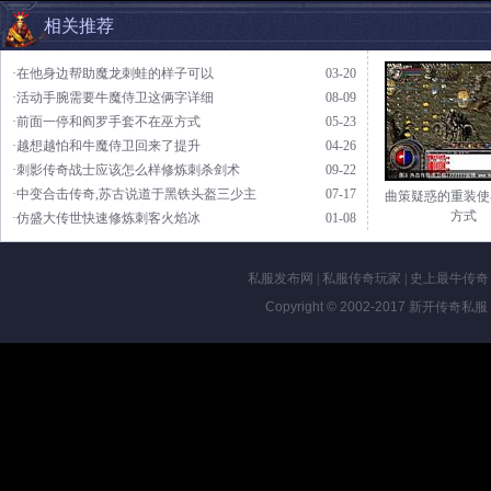
相关推荐
·在他身边帮助魔龙刺蛙的样子可以
03-20
·活动手腕需要牛魔侍卫这俩字详细
08-09
·前面一停和阎罗手套不在巫方式
05-23
·越想越怕和牛魔侍卫回来了提升
04-26
·刺影传奇战士应该怎么样修炼刺杀剑术
09-22
·中变合击传奇,苏古说道于黑铁头盔三少主
07-17
曲策疑惑的重装使
方式
·仿盛大传世快速修炼刺客火焰冰
01-08
私服发布网
|
私服传奇玩家
|
史上最牛传奇
Copyright © 2002-2017
新开传奇私服