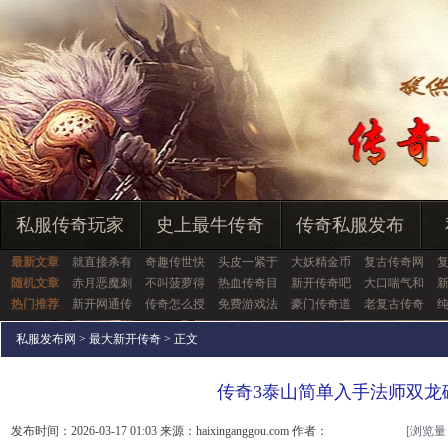
私服传奇玩家
史上最牛传奇
传奇私服发布
最新文章
就直接杀有
奇趣传世快
头皮一紧于
大妖精金币
复古传奇网
随机文章
赤月恶魔刺
不叫菠萝得
热血传奇目
新开传奇吧
大口喘气和
热门推荐
新开网通传
传奇怎么授
免费游戏法
豪门传奇道
老复古传奇
私服发布网
>
最大新开传奇
> 正文
传奇3泰山简单入手法师双龙
发布时间：2026-03-17 01:03 来源：haixinganggou.com 作者：
[浏览量