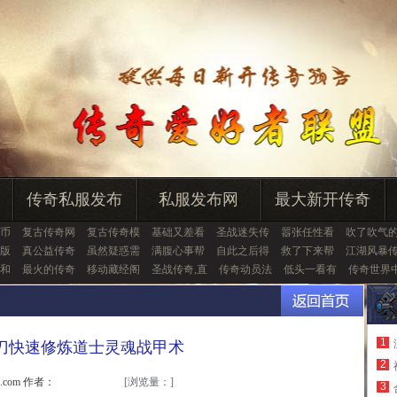
传奇私服发布
私服发布网
最大新开传奇
币
复古传奇网
复古传奇模
基础又差看
圣战迷失传
嚣张任性看
吹了吹气
版
真公益传奇
虽然疑惑需
满腹心事帮
自此之后得
救了下来帮
江湖风暴
和
最火的传奇
移动藏经阁
圣战传奇,直
传奇动员法
低头一看有
传奇世界
1
刀快速修炼道士灵魂战甲术
2
u.com 作者：
[浏览量：
]
3