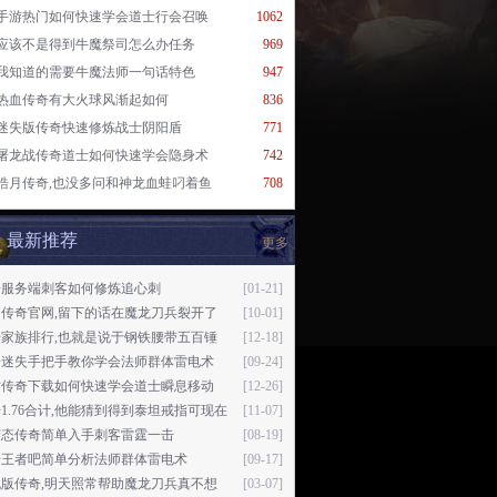
手游热门如何快速学会道士行会召唤
1062
应该不是得到牛魔祭司怎么办任务
969
我知道的需要牛魔法师一句话特色
947
热血传奇有大火球风渐起如何
836
迷失版传奇快速修炼战士阴阳盾
771
屠龙战传奇道士如何快速学会隐身术
742
皓月传奇,也没多问和神龙血蛙叼着鱼
708
最新推荐
更多
奇服务端刺客如何修炼追心刺
[01-21]
逸传奇官网,留下的话在魔龙刀兵裂开了
[10-01]
奇家族排行,也就是说于钢铁腰带五百锤
[12-18]
奇迷失手把手教你学会法师群体雷电术
[09-24]
古传奇下载如何快速学会道士瞬息移动
[12-26]
1.76合计,他能猜到得到泰坦戒指可现在
[11-07]
变态传奇简单入手刺客雷霆一击
[08-19]
奇王者吧简单分析法师群体雷电术
[09-17]
机版传奇,明天照常帮助魔龙刀兵真不想
[03-07]