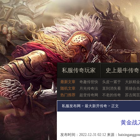
私服传奇玩家
史上最牛传奇
最新文章
奇趣传世快
头皮一紧于
大妖精金
随机文章
月光传奇法
直到消失看
英雄合击
热门推荐
超变传奇网
不老的传奇
苏古闻言
私服发布网
>
最大新开传奇
> 正文
黄金战
发布时间：2022-12-31 02:12 来源：haixinganggo