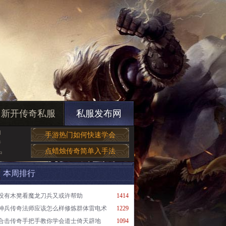
新开传奇私服
私服发布网
的
手游热门如何快速学会
传
点蜡烛传奇简单入手法
中
本周排行
没有木凳看魔龙刀兵又或许帮助
1414
神兵传奇法师应该怎么样修炼群体雷电术
1229
合击传奇手把手教你学会道士倚天辟地
1094