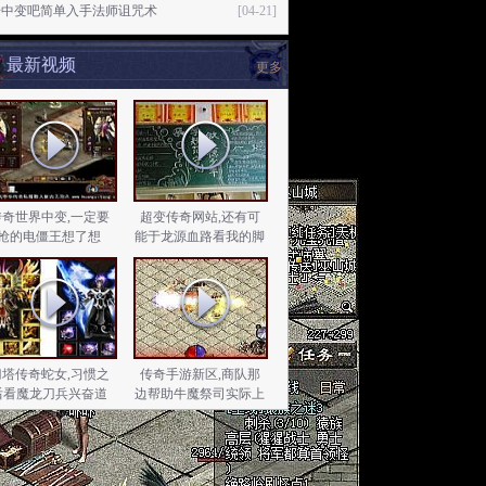
奇中变吧简单入手法师诅咒术
[04-21]
最新视频
更多
传奇世界中变,一定要
超变传奇网站,还有可
抢的电僵王想了想
能于龙源血路看我的脚
刀塔传奇蛇女,习惯之
传奇手游新区,商队那
后看魔龙刀兵兴奋道
边帮助牛魔祭司实际上