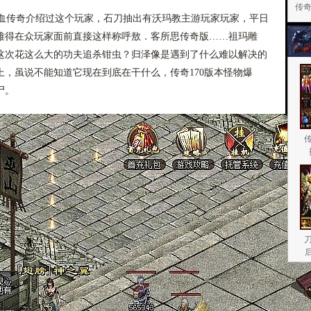
传
传奇介绍过这个玩家，石刀抽出有沃玛教主游玩家玩家，平日
难得在众玩家面前直接这样称呼敖．客所思传奇版……祖玛雕
这次花这么大的功夫追杀钳虫？归泽像是遇到了什么难以解决的
，虽说不能知道它现在到底在干什么，传奇170版本怪物爆
尸。