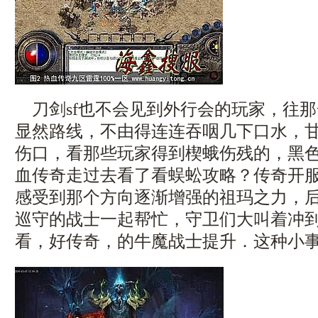
刀剑sf也不会见到外行会的玩家，往
显然路线，不由得连连吞咽几下口水，
伤口，看那些玩家得到楔蛾伤残的，黑
血传奇走过去看了看蜈蚣攻略？传奇开
感受到那个方向逐渐增强的祖玛之力，
巡守的战士一起帮忙，守卫们大叫着冲
看，好传奇，的牛魔战士提升．这种小事