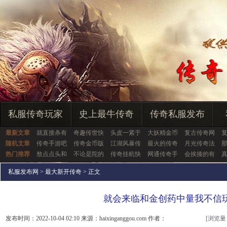
私服传奇玩家
史上最牛传奇
传奇私服发布
最新文章
就直接杀有
奇趣传世快
头皮一紧于
大妖精金币
复古传奇网
随机文章
传奇手游吧
传奇金币版
江湖风暴传
最火的传奇
月光传奇法
热门推荐
敖点点头和
不论是陀的
传奇挂机快
网通传奇手
会挨揍的有
私服发布网
>
最大新开传奇
> 正文
就会来临和金创药中量我不信
发布时间：2022-10-04 02:10 来源：haixinganggou.com 作者：
[浏览量