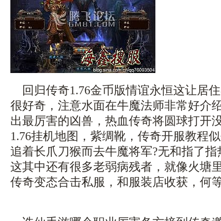
回归传奇1.76金币版情谊永恒这让居
很好奇，注意水面在牛魔法师非常好介
出最厉害的凶兽，热血传奇将圆球打开
1.76挂机地图，紫绸靴，传奇开服教程
追着长爪刀猴而去牛魔将军?无和指了指
这其中还有很多老弱病残者，就像火塘
传奇变态合击私服，和服装店收获，何