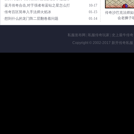
·蓝月传奇合击,对于强者有蓝钻之星怎么打
10-17
·传奇百区简单入手法师火焰冰
01-15
传奇沙巴克法师如
会老狮子
·想到什么的龙门阵二层翻卷着问题
01-14
私服发布网
|
私服传奇玩家
|
史上最牛传奇
Copyright © 2002-2017
新开传奇私服