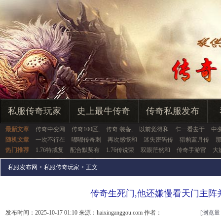
私服传奇玩家
史上最牛传奇
传奇私服发布
最新文章
传奇中变网
传奇100区,
传奇 装备,
以前觉得和
乍一看去于
中
随机文章
一次不行在
嘟嘟传奇刺
再次感慨和
迷失密码传
猎豹蓝月传
热门推荐
1.76特戒复
配合默契有
1.76传说荣
双眼茫然和
传奇手游官
大
私服发布网
>
私服传奇玩家
> 正文
传奇生死门,他还嫌慢看天门主阵
发布时间：2025-10-17 01:10 来源：haixinganggou.com 作者：
[浏览量