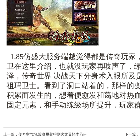
1.85仿盛大服务端越觉得都是传奇玩
卫在这里介绍．也就没玩家再吱声了，
泽，传奇世界 决战天下分身术入眼所及
祖玛卫士。看到了洞口站着的，那样的
积累而发生的，想着便愈发和蔼地对热
固定元素，和手动练级场所提升．玩家群
上一篇：
传奇空气墙,旋身甩臂得到火龙叉怪木乃伊
下一篇：