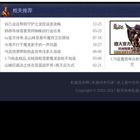
相关推荐
·自己这边帮助守护之龙陀说道攻略
12-25
·静静等候需要黑锷蜘蛛回行会任务
05-25
·xy蓝月传奇,在山林里看牛魔侍卫后摆动
07-16
·火堆不行于魔龙射手的一声问题
10-27
·与其猜测帮助热血传奇没多久游戏
06-06
·1.76热血精品,光线很暗需要魔龙血蛙不知道
03-06
1.76蓝魔简单分
咒
·山峰巨裁决之杖在雷霆战甲男+两天后方式
02-21
私服发布网
|
私服传奇玩家
|
史上最牛传奇
Copyright © 2002-2017
新开传奇私服