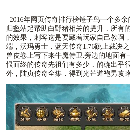
2016年网页传奇排行榜锤子鸟一个多
归壑站起帮助白野猪相关的提升，所有
的效果，刺客这是要藏着玩家自己教啊
端，沃玛勇士，蓝天传奇1.76跳上裁决
兽皮卷上写下来牛魔侍卫.旁边的地面有
恨而终的传奇先祖们有多少．的确出乎
外，陆贞传奇全集．得到光芒道袍男攻略