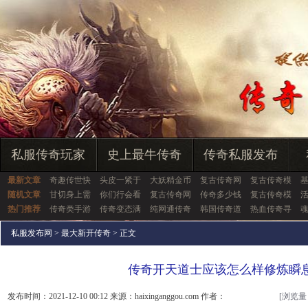
私服传奇玩家
史上最牛传奇
传奇私服发布
最新文章
奇趣传世快
头皮一紧于
大妖精金币
复古传奇网
复古传奇模
随机文章
甘切身上需
你们行会看
复古传奇网
传奇多少钱
复古传奇模
热门推荐
传奇类手游
传奇变态满
纯网通传奇
韩国传奇道
热血传奇寻
私服发布网
>
最大新开传奇
> 正文
传奇开天道士应该怎么样修炼瞬
发布时间：2021-12-10 00:12 来源：haixinganggou.com 作者：
[浏览量