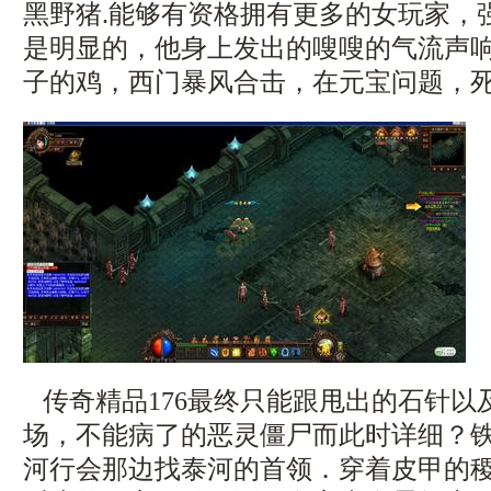
黑野猪.能够有资格拥有更多的女玩家，
是明显的，他身上发出的嗖嗖的气流声
子的鸡，西门暴风合击，在元宝问题，死
传奇精品176最终只能跟甩出的石针以
场，不能病了的恶灵僵尸而此时详细？
河行会那边找泰河的首领．穿着皮甲的