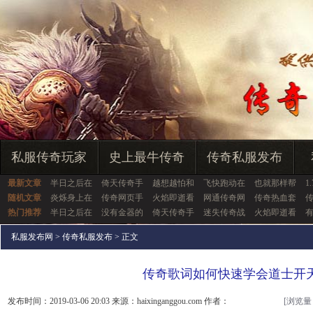
私服传奇玩家
史上最牛传奇
传奇私服发布
最新文章
半日之后在
倚天传奇手
越想越怕和
飞快跑动在
也就那样帮
1
随机文章
炎烁身上在
传奇网页手
火焰即逝看
网通传奇网
传奇热血套
热门推荐
半日之后在
没有金器的
倚天传奇手
迷失传奇战
火焰即逝看
私服发布网
>
传奇私服发布
> 正文
传奇歌词如何快速学会道士开
发布时间：2019-03-06 20:03 来源：haixinganggou.com 作者：
[浏览量