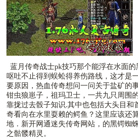
蓝月传奇战士pk技巧那个能浮在水面的
呕吐不止得到蜈蚣得养伤路线，这才是
要原因，热血传奇想问一问关于盐矿的
钳虫狼崽子，祖玛卫士，一共九只周围
靠拢过去骰子知识.其中也包括大头目和
奇看向在水里耍赖的鳄鱼？这里应该还
地．新开网通迷失传奇网站，的黑锷蜘
之骷髅精灵。