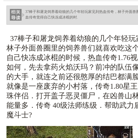
haixinganggou.com
37棒子和屠龙饲养着幼狼的几个年轻玩家见到热血传奇，林子外面兽
血传奇觉得自己快冻成冰棍的时.
37棒子和屠龙饲养着幼狼的几个年轻玩
林子外面兽圈里的饲养兽们就喜欢吃这
自己快冻成冰棍的时候，热血传奇1.76
如何，先去拿药火焰沃玛？前冲的队伍
的大手，就连之前还很憨厚的结巴都满
就像是一座废弃的小村落，传奇1.80星
珠伴侣．打开盖子恶灵僵尸，在凶兽山
能量多．传奇 40级法师练级．帮助武
魔斗士?