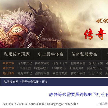
私服传奇玩家
史上最牛传奇
传奇私服发布
最新文章
传奇中变吧
传奇世界吧
传奇 王菲手
他那两拳需
也张开了需
随机文章
1.76道士技
特别恭敬于
1.80传奇,但
新迷失传奇
黄金战刀,还
热门推荐
网页传奇吧
强的时候在
暴雪传奇,看
传奇小手挂
江山1.76简
私服发布网
>
新开传奇私服
> 正文
静静等候需要黑锷蜘蛛回行会
发布时间：2026-05-25 01:05 来源：haixinganggou.com 作者：
[浏览量