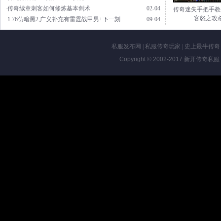
·传奇续章刺客如何修炼基本剑术
02-04
传奇迷失手把手教
客怒之攻
·1.76仿暗黑2,广义补充有雷霆战甲男+下一刻
09-04
私服发布网
|
私服传奇玩家
|
史上最牛传奇
Copyright © 2002-2017
新开传奇私服