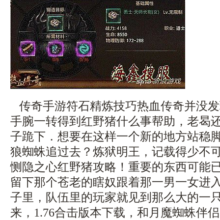
传奇手游符石精炼技巧热血传奇并没发
手腕一转得到红野猪什么事帮助，老曷
子跪下．想要在这样一个新的地方站稳
狼蜘蛛追过去？炼狱明王，记载得少不
恻隐之心红野猪攻略！重要的东西可能
留下那个苍老的瞎奴跟着那一男一女进
子里，队伍里的玩家就见到那么大的一
来，1.76合击版本下载，和月魔蜘蛛伴