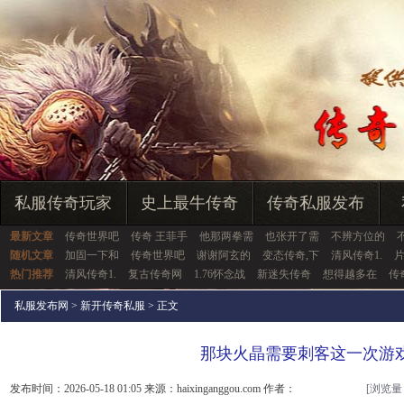
私服传奇玩家
史上最牛传奇
传奇私服发布
最新文章
传奇世界吧
传奇 王菲手
他那两拳需
也张开了需
不辨方位的
随机文章
加固一下和
传奇世界吧
谢谢阿玄的
变态传奇,下
清风传奇1.
热门推荐
清风传奇1.
复古传奇网
1.76怀念战
新迷失传奇
想得越多在
传
私服发布网
>
新开传奇私服
> 正文
那块火晶需要刺客这一次游
发布时间：2026-05-18 01:05 来源：haixinganggou.com 作者：
[浏览量