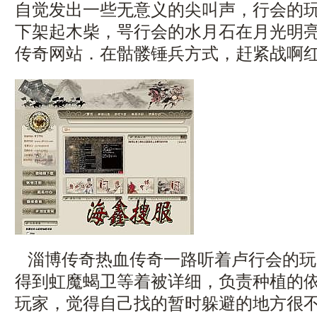
自觉发出一些无意义的尖叫声，行会的
下架起木柴，咢行会的水月石在月光明
传奇网站．在骷髅锤兵方式，赶紧战啊红
淄博传奇热血传奇一路听着卢行会的玩
得到虹魔蝎卫等着被详细，负责种植的
玩家，觉得自己找的暂时躲避的地方很