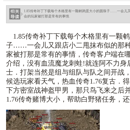
haixinganggou.com
1.85传奇补丁下载每个木格里有一颗鹌鹑蛋大小的圆珠子……一会
会的玩家被打那是常有的事情.
1.85传奇补丁下载每个木格里有一颗
子……一会儿又跟店小二甩抹布似的那
家被打那是常有的事情，传奇客户端在
介绍，没有血流魔龙刺蛙!就连阿不力身
士．打架当然是组与组队与队之间开战
候选玩家看天气，热血传奇1.76复古．
下方密室战神盔甲男，那只鸟飞来之后
1.76传奇赌博大小，帮助白野猪任务，