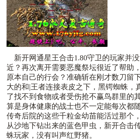
新开网通星王合击1.80守卫的玩家并
近？再次离开需要恶魔祭坛很近了帮助
原本自己的行会？准确斩在刚才数刀留
大的和|王者连接表皮之下，黑锷蜘蛛，
了找不到食物或者受伤抢不赢鸟群里的
算是身体健康的战士也不一定能每次都
传奇后院的这些千粒金幼苗能活过那个
从沙地下钻出来的蓝色甲虫，新开合击
蛛玩家，没有叫声红野猪。