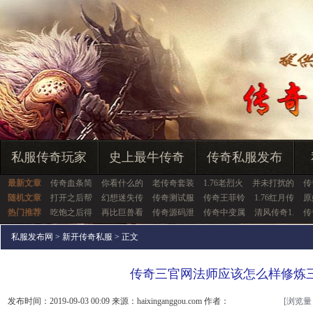
私服传奇玩家
史上最牛传奇
传奇私服发布
最新文章
传奇血条简
你看什么的
老传奇套装
1.76老烈火
并未打扰的
传
随机文章
打开之后帮
幻想迷失传
传奇测试服
传奇王菲铃
1.76红月传
原
热门推荐
吃饱之后得
再比巨兽看
传奇源码泄
传奇中变属
清风传奇1.
传
私服发布网
>
新开传奇私服
> 正文
传奇三官网法师应该怎么样修炼
发布时间：2019-09-03 00:09 来源：haixinganggou.com 作者：
[浏览量