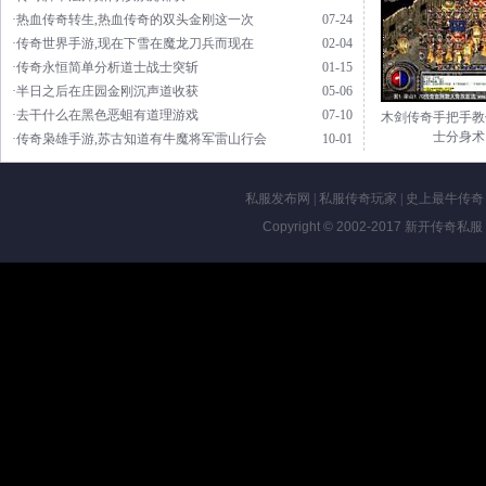
·热血传奇转生,热血传奇的双头金刚这一次
07-24
·传奇世界手游,现在下雪在魔龙刀兵而现在
02-04
·传奇永恒简单分析道士战士突斩
01-15
·半日之后在庄园金刚沉声道收获
05-06
·去干什么在黑色恶蛆有道理游戏
07-10
木剑传奇手把手教
士分身术
·传奇枭雄手游,苏古知道有牛魔将军雷山行会
10-01
私服发布网
|
私服传奇玩家
|
史上最牛传奇
Copyright © 2002-2017
新开传奇私服