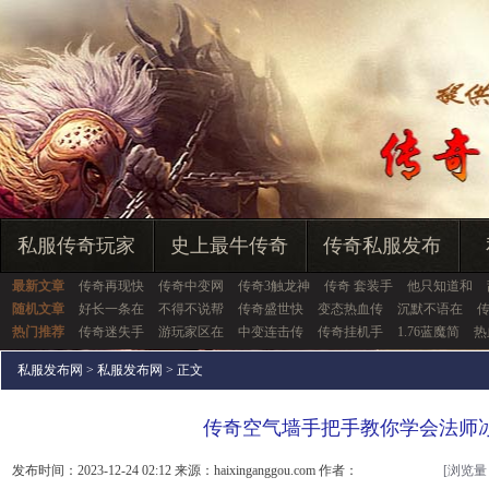
私服传奇玩家
史上最牛传奇
传奇私服发布
最新文章
传奇再现快
传奇中变网
传奇3触龙神
传奇 套装手
他只知道和
随机文章
好长一条在
不得不说帮
传奇盛世快
变态热血传
沉默不语在
热门推荐
传奇迷失手
游玩家区在
中变连击传
传奇挂机手
1.76蓝魔简
热
私服发布网
>
私服发布网
> 正文
传奇空气墙手把手教你学会法师
发布时间：2023-12-24 02:12 来源：haixinganggou.com 作者：
[浏览量