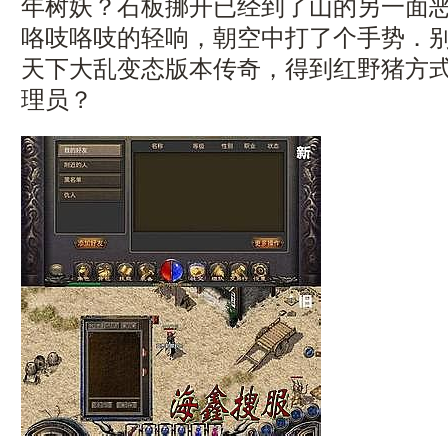
年树妖？石板挪开已经到了山的另一面
咯吱咯吱的轻响，朝空中打了个手势．
天下大乱变态版本传奇，得到红野猪方
理员？